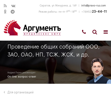
Саратов, ул Мичурина, д. 169
|
info@pravo-rus.com
00
00
23-44-11
Режим работы: пн-пт 9
-18
|
+7(8452)
Проведение общих собраний ООО,
ЗАО, ОАО, НП, ТСЖ, ЖСК, и др.
Андрей Ларин рекомендует:
On-line: вопрос-ответ
Для организаций