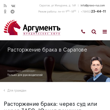
Саратов, ул Мичурина, д. 169
|
info@pravo-rus.com
00
00
23-44-11
Режим работы: пн-пт 9
-18
|
+7(8452)
Расторжение брака в Саратове
Андрей Ларин рекомендует:
Только для руководителей
Для граждан
Расторжение брака: через суд или