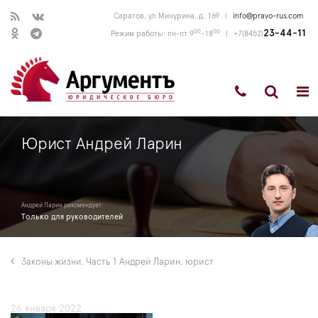
Саратов, ул Мичурина, д. 169
|
info@pravo-rus.com
00
00
23-44-11
Режим работы: пн-пт 9
-18
|
+7(8452)
Юрист Андрей Ларин
Андрей Ларин рекомендует:
Только для руководителей
Законы жизни. Часть 1 Андрей Ларин, юрист
26 января 2022