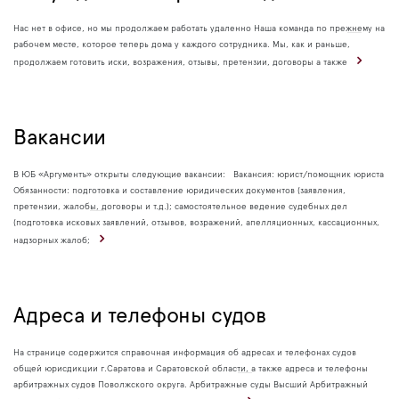
Нас нет в офисе, но мы продолжаем работать удаленно Наша команда по прежнему на
рабочем месте, которое теперь дома у каждого сотрудника. Мы, как и раньше,
продолжаем готовить иски, возражения, отзывы, претензии, договоры а также
Вакансии
В ЮБ «Аргументъ» открыты следующие вакансии: Вакансия: юрист/помощник юриста
Обязанности: подготовка и составление юридических документов (заявления,
претензии, жалобы, договоры и т.д.); самостоятельное ведение судебных дел
(подготовка исковых заявлений, отзывов, возражений, апелляционных, кассационных,
надзорных жалоб;
Адреса и телефоны судов
На странице содержится справочная информация об адресах и телефонах судов
общей юрисдикции г.Саратова и Саратовской области, а также адреса и телефоны
арбитражных судов Поволжского округа. Арбитражные суды Высший Арбитражный