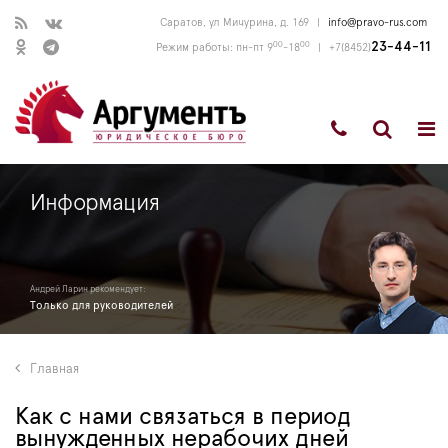
Саратов, ул Мичурина, д. 169
|
info@pravo-rus.com
00
00
23-44-11
Режим работы: пн-пт 9
-18
|
+7(8452)
Информация
Андрей Ларин рекомендует:
Только для руководителей
Главная
Как с нами связаться в период
вынужденных нерабочих дней