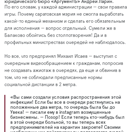
юридического бюро «АргументЪ» Андрей Ларин.
По его словам, у каждой администрации — свои правила
игры. Почему саратовская мэрия не смогла выработать
какой-то единый механизм и сделать его обязательным
для исполнения — вопрос отдельный. Сумели же в
Балаково обойтись без столпотворения! Да и в
профильных министрествах очередей не наблюдалось.
Но все, что предпринял Михаил Исаев — выступил с
очередным видеообращением к гражданам, попросив
не создавать ажиотаж в очередях, да еще и обвинив в
том, что не соблюдали предписанные нормы
социальной дистанции в 2 метра.
«Вы сами создали условия распространения этой
инфекции! Если бы все в очереди растянулись на
положенные два метра, то очередь была бы до
Увека! — писали ему в instagram возмущенные
бизнесмены. — Позор! Если теперь кто-нибудь был
в этой очереди больной, то вы теперь всех
предпринимателей на карантин закроете? Своими