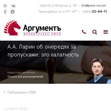
Саратов, ул Мичурина, д. 169
|
info@pravo-rus.com
00
00
23-44-11
Режим работы: пн-пт 9
-18
|
+7(8452)
А.А. Ларин об очередях за
пропусками: это халатность
Андрей Ларин рекомендует:
Только для руководителей
Публикации в СМИ
2 апреля 2020