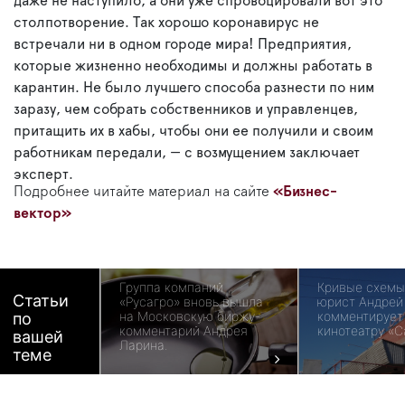
даже не наступило, а они уже спровоцировали вот это
столпотворение. Так хорошо коронавирус не
встречали ни в одном городе мира! Предприятия,
которые жизненно необходимы и должны работать в
карантин. Не было лучшего способа разнести по ним
заразу, чем собрать собственников и управленцев,
притащить их в хабы, чтобы они ее получили и своим
работникам передали, — с возмущением заключает
эксперт.
Подробнее читайте материал на сайте
«Бизнес-
вектор»
Группа компаний
Кривые схемы 
Статьи
«Русагро» вновь вышла
юрист Андрей
на Московскую биржу-
комментирует 
по
комментарий Андрея
кинотеатру «С
вашей
Ларина.
теме