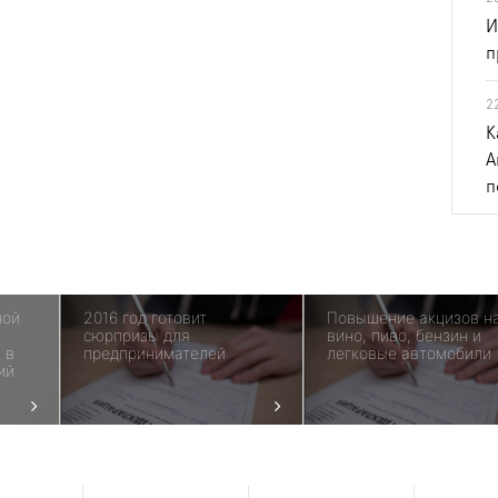
И
п
2
К
А
п
ной
2016 год готовит
Повышение акцизов н
сюрпризы для
вино, пиво, бензин и
 в
предпринимателей
легковые автомобили
ий