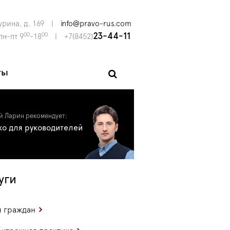
урина, д. 169
|
info@pravo-rus.com
00
00
23-44-11
пн-пт 9
-18
|
+7(8452)
ты
й Ларин рекомендует:
ко для руководителей
уги
 граждан