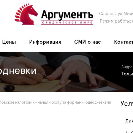
Саратов, ул Мич
Режим работы: 
Цены
Информация
СМИ о нас
Контак
дневки
Андре
Толь
Усл
товские налоговики начали охоту за фирмами-однодневками
Для