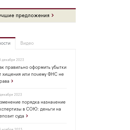
учшие предложения
вости
Видео
8 декабря 2023
ак правильно оформить убытки
т хищения или почему ФНС не
рава
 декабря 2023
зменение порядка назначение
кспертизы в СОЮ: деньги на
епозит суда
3 ноября 2023