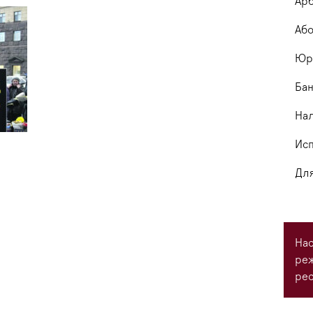
Арб
Або
Юри
Бан
На
Исп
Для
Нас
ре
рес