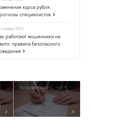
зменения курса рубля:
рогнозы специалистов
2 ноября 2023
ак работают мошенники на
вито: правила безопасного
оведения
а
Конфликт с ФНС. Часть 1