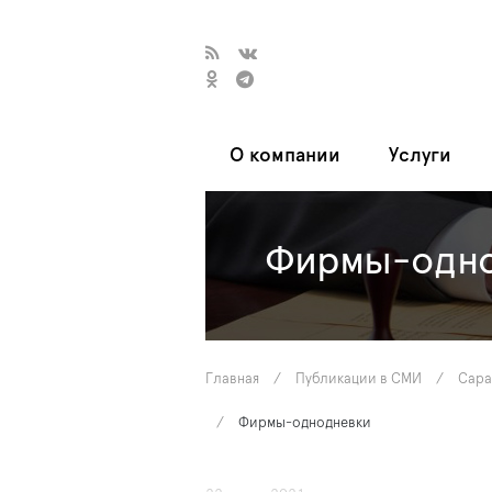
О компании
Услуги
Фирмы-одно
Главная
/
Публикации в СМИ
/
Cара
/
Фирмы-однодневки