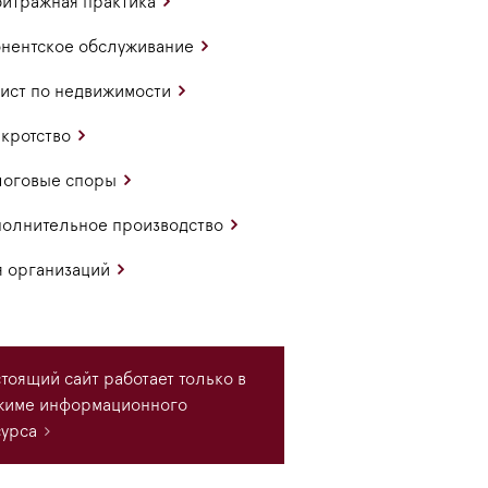
итражная практика
нентское обслуживание
ст по недвижимости
кротство
логовые споры
олнительное производство
 организаций
тоящий сайт работает только в
жиме информационного
урса