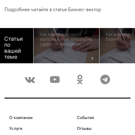
Подробнее читайте в статье Бизнес-вектор
Как компенсировать
Как в кризис 
Статьи
материальные затраты на
бизнес?
судебное заседание
по
вашей
теме
О компании
События
Услуги
Отзывы