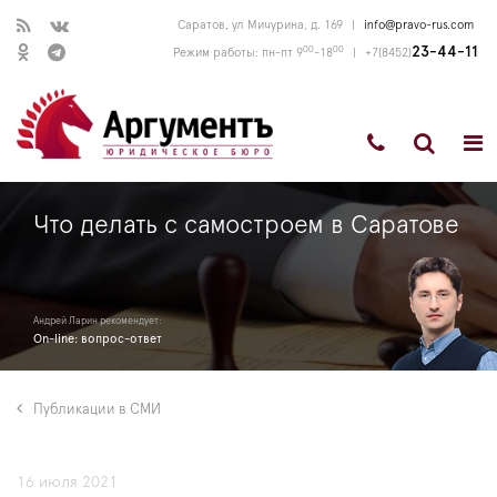
Саратов, ул Мичурина, д. 169
|
info@pravo-rus.com
00
00
23-44-11
Режим работы: пн-пт 9
-18
|
+7(8452)
Что делать с самостроем в Саратове
Андрей Ларин рекомендует:
On-line: вопрос-ответ
Публикации в СМИ
16 июля 2021