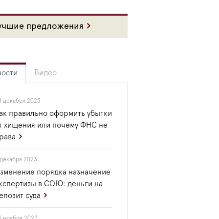
учшие предложения
вости
Видео
8 декабря 2023
ак правильно оформить убытки
т хищения или почему ФНС не
рава
 декабря 2023
зменение порядка назначение
кспертизы в СОЮ: деньги на
епозит суда
3 ноября 2023