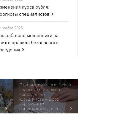
зменения курса рубля:
рогнозы специалистов
2 ноября 2023
ак работают мошенники на
вито: правила безопасного
оведения
Статья в «Комсомольской
правде» об успешно
проведенных
Юридическим бюро
«Аргументъ»
арбитражных делах,
уникальном прецеденте и
поведении Пенсионного
фонда с ФСС