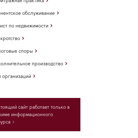
итражная практика
нентское обслуживание
ст по недвижимости
кротство
логовые споры
олнительное производство
 организаций
тоящий сайт работает только в
жиме информационного
урса