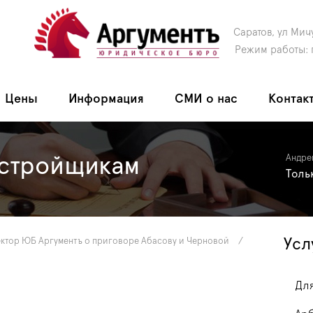
Саратов, ул Мич
Режим работы: 
Цены
Информация
СМИ о нас
Контак
астройщикам
Андре
Толь
Усл
ктор ЮБ Аргументъ о приговоре Абасову и Черновой
/
Для