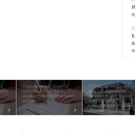
И
п
2
К
А
п
ма
Подключение объекта
Станет ли ресторан
рете
капстроительства к
«Джос» картинной
инженерно-техническим
галереей, или здание
сетям
вовсе снесут? –
комментарий Андрея
Ларина.