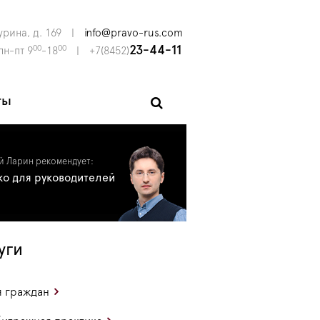
урина, д. 169
|
info@pravo-rus.com
00
00
23-44-11
пн-пт 9
-18
|
+7(8452)
ты
й Ларин рекомендует:
ко для руководителей
уги
 граждан