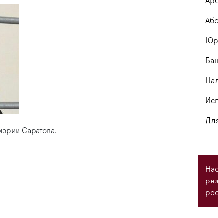
Арб
Або
Юри
Бан
На
Исп
Для
мэрии Саратова.
Нас
ре
рес