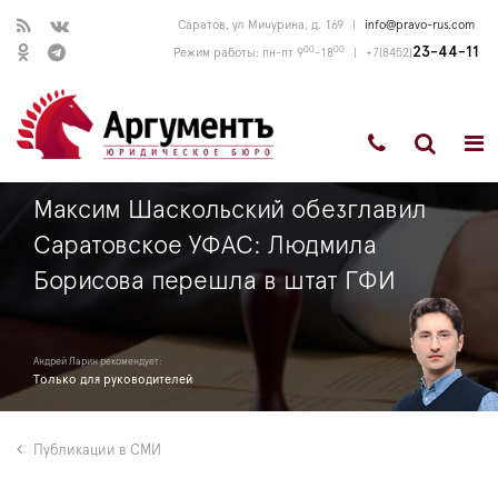
Саратов, ул Мичурина, д. 169
|
info@pravo-rus.com
00
00
23-44-11
Режим работы: пн-пт 9
-18
|
+7(8452)
Максим Шаскольский обезглавил
Саратовское УФАС: Людмила
Борисова перешла в штат ГФИ
Андрей Ларин рекомендует:
Только для руководителей
Публикации в СМИ