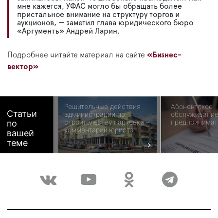
мне кажется, УФАС могло бы обращать более
пристальное внимание на структуру торгов и
аукционов, — заметил глава юридического бюро
«Аргументъ» Андрей Ларин.
Подробнее читайте материал на сайте
«Бизнес-
вектор»
Решительные действия
Абонентское
Статьи
администрации по
обслуживание
строительству парковки –
предпринимат
по
комментарий юриста
вашей
теме