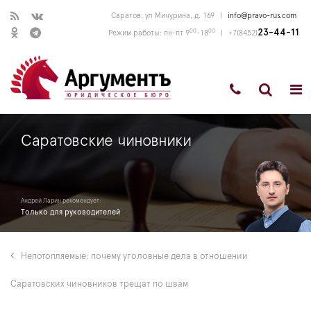
Саратов, ул Мичурина, д. 169
|
info@pravo-rus.com
00
00
23-44-11
Режим работы: пн-пт 9
-18
|
+7(8452)
Саратовские чиновники
Андрей Ларин рекомендует:
Только для руководителей
Непотопляемые: почему уголовные дела в отношении
Саратовских чиновников трещат по швам