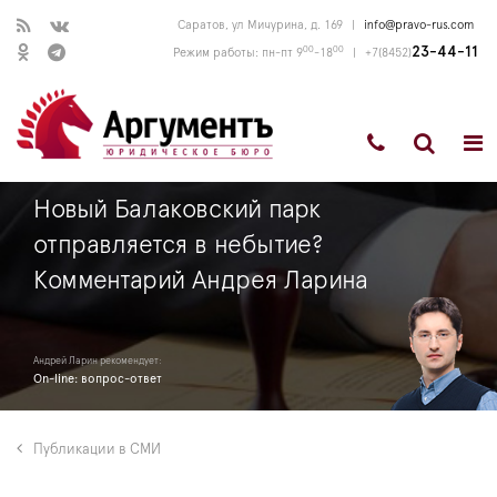
Саратов, ул Мичурина, д. 169
|
info@pravo-rus.com
00
00
23-44-11
Режим работы: пн-пт 9
-18
|
+7(8452)
Новый Балаковский парк
отправляется в небытие?
Комментарий Андрея Ларина
Андрей Ларин рекомендует:
On-line: вопрос-ответ
Публикации в СМИ