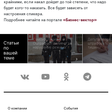
крайними, если накал дойдет до той степени, что надо
будет кого-то наказать. Все будет зависеть от
настроения спикера.
Подробнее читайте на портале
«Бизнес-вектор»
Самоизоляция.
Депутаты пре
Статьи
Оштрафуют ли меня за
штрафовать н
нарушение режима
тишины
по
вашей
теме
О компании
События