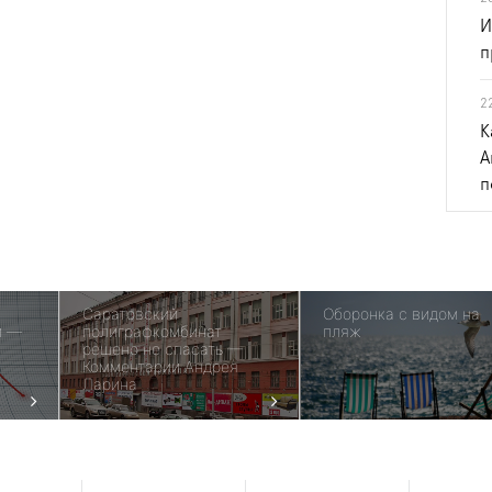
И
п
2
К
А
п
Саратовский
Оборонка с видом на
и —
полиграфкомбинат
пляж
решено не спасать —
Комментарии Андрея
Ларина