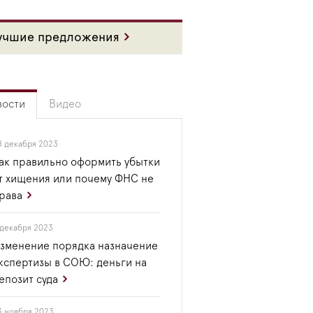
учшие предложения
вости
Видео
8 декабря 2023
ак правильно оформить убытки
т хищения или почему ФНС не
рава
 декабря 2023
зменение порядка назначение
кспертизы в СОЮ: деньги на
епозит суда
3 ноября 2023