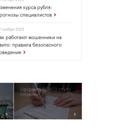
зменения курса рубля:
рогнозы специалистов
2 ноября 2023
ак работают мошенники на
вито: правила безопасного
оведения
Оформить ОСАГО стало
сложнее