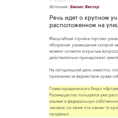
27 апреля 2023
Источник:
Бизнес Вектор
Речь идет о крупном уча
расположенном на улиц
Масштабная стройка торгово-разв
обозрения, размещение которой з
момент остается открытым вопросом
действительно принадлежит земля
На сегодняшний день известно, ч
признании за ведомством права со
Глава юридического бюро «Аргумен
Росимущество пользуется уже расп
изымая в федеральную собственнос
таковой, но затем «по каким-то к
проданы».