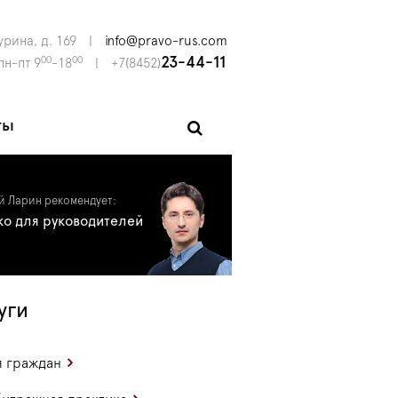
урина, д. 169
|
info@pravo-rus.com
00
00
23-44-11
пн-пт 9
-18
|
+7(8452)
ты
й Ларин рекомендует:
ко для руководителей
уги
 граждан