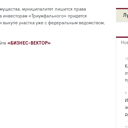
симущества, муниципалитет лишится права
Л
да инвесторам «Триумфального» придется
и выкупе участка уже с федеральным ведомством,
Но
айте
«БИЗНЕС-ВЕКТОР»
1
К
о
п
9
И
э
д
2