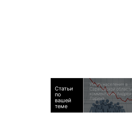
Убыль населения в
Статьи
Саратовской област
комментарий Андрея
по
Ларина
вашей
теме