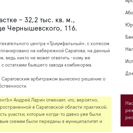
Арб
Або
стке – 32,2 тыс. кв. м.,
Юри
е Чернышевского, 116.
Бан
лекательного центра «Триумфальный», с колесом
На
апланировано на набережной Саратова, на данный
, ведь никто не может ответить -кому же
Исп
 с остатками бывшего завода комбикорма.
Для
то Саратовским арбитражом вынесено решение о
бственности.
тЪ» Андрей Ларин отмечает, что, вероятно,
Нас
ространенной в Саратовской области практикой,
ре
ть участки, которые когда-то давно уже были
рес
ривым схемам были переданы в муниципалитет и