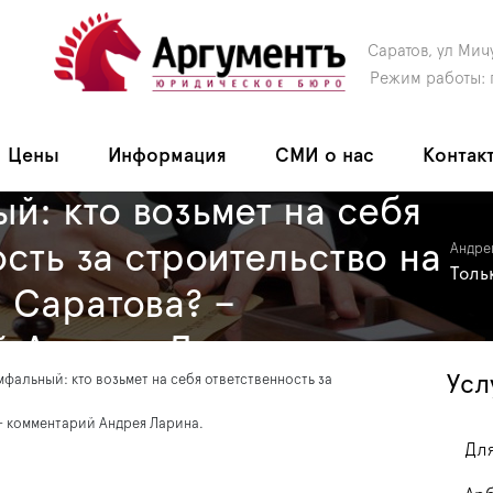
Саратов, ул Мич
Режим работы: 
Цены
Информация
СМИ о нас
Контак
й: кто возьмет на себя
ость за строительство на
Андре
Толь
 Саратова? –
й Андрея Ларина.
Усл
мфальный: кто возьмет на себя ответственность за
– комментарий Андрея Ларина.
Для