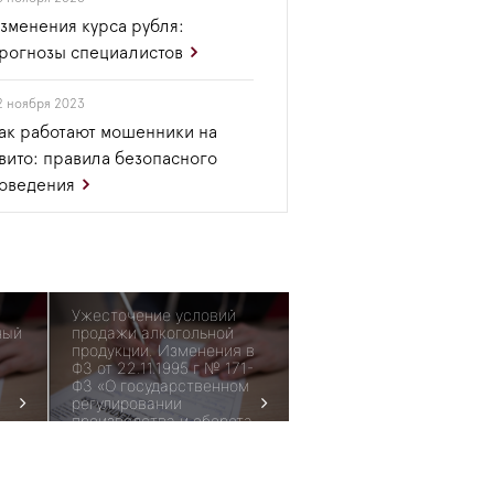
зменения курса рубля:
рогнозы специалистов
2 ноября 2023
ак работают мошенники на
вито: правила безопасного
оведения
Ужесточение условий
ный
продажи алкогольной
продукции. Изменения в
ФЗ от 22.11.1995 г № 171-
ФЗ «О государственном
регулировании
производства и оборота
этилового спирта,
алкогольной продукции