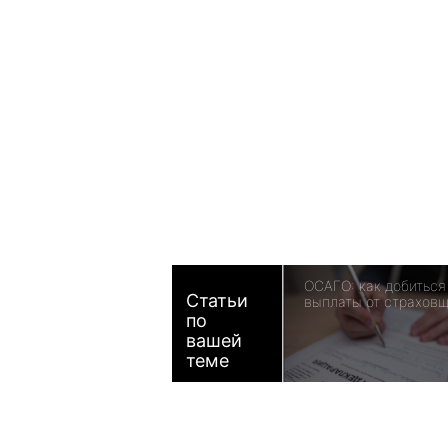
ОСАГО: как добиться
Статьи
выплаты от страхов
по
вашей
теме