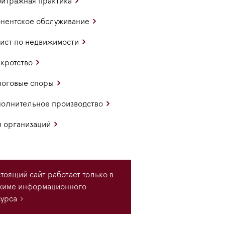
итражная практика
нентское обслуживание
ст по недвижимости
кротство
логовые споры
олнительное производство
 организаций
тоящий сайт работает только в
жиме информационного
урса