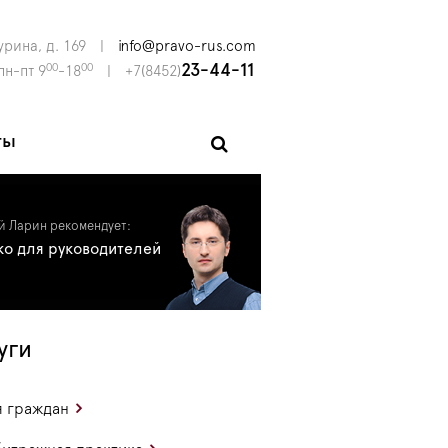
урина, д. 169
|
info@pravo-rus.com
00
00
23-44-11
пн-пт 9
-18
|
+7(8452)
ты
й Ларин рекомендует:
ко для руководителей
уги
 граждан