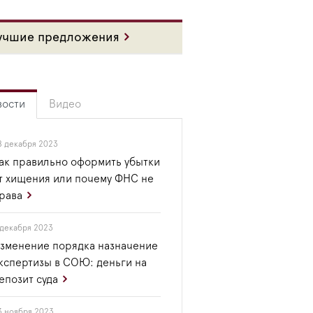
учшие предложения
вости
Видео
8 декабря 2023
ак правильно оформить убытки
т хищения или почему ФНС не
рава
 декабря 2023
зменение порядка назначение
кспертизы в СОЮ: деньги на
епозит суда
3 ноября 2023