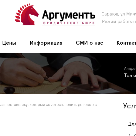
Саратов, ул Мич
Режим работы: 
Цены
Информация
СМИ о нас
Контак
Андре
Толь
Усл
ься поставщику, который хочет заключить договор с
Для