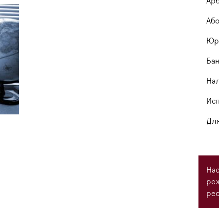
Арб
Або
Юри
Бан
На
Исп
Для
Нас
ре
рес