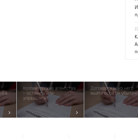
И
п
2
К
А
п
Коллекторские агентства
Договор: как из него
щика
– оставить или
выйти если он убыточ
упразднить?