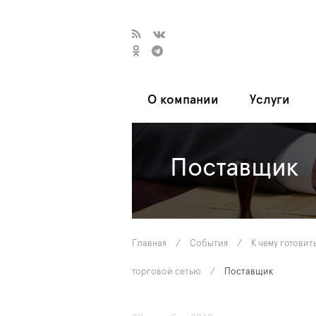
О компании
Услуги
Поставщик
Главная
/
События
/
К чему готовит
торговой сетью
/
Поставщик