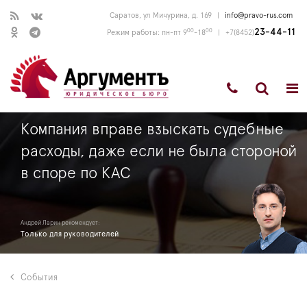
Саратов, ул Мичурина, д. 169
|
info@pravo-rus.com
00
00
23-44-11
Режим работы: пн-пт 9
-18
|
+7(8452)
Компания вправе взыскать судебные
расходы, даже если не была стороной
в споре по КАС
Андрей Ларин рекомендует:
Только для руководителей
События