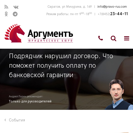
Саратов, ул Мичурина, д. 169
|
info@pravo-rus.com
00
00
23-44-11
Режим работы: пн-пт 9
-18
|
+7(8452)
Подрядчик нарушил договор. Что
поможет получить оплату по
банковской гарантии
Андрей Ларин рекомендует:
Только для руководителей
События