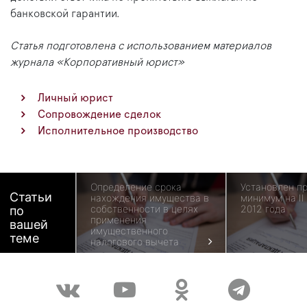
банковской гарантии.
Статья подготовлена с использованием материалов
журнала «Корпоративный юрист»
Личный юрист
Сопровождение сделок
Исполнительное производство
Определение срока
Установлен п
Статьи
нахождения имущества в
минимум на II
собственности в целях
2012 года
по
применения
вашей
имущественного
теме
налогового вычета