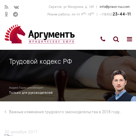
Саратов, ул Мичурина, д. 169
|
info@pravo-rus.com
00
00
23-44-11
Режим работы: пн-пт 9
-18
|
+7(8452)
Трудовой кодекс РФ
Андрей Ларин рекомендует:
Только для руководителей
Важные изменения трудового законодательства в 2018 году.
30 декабря 2017