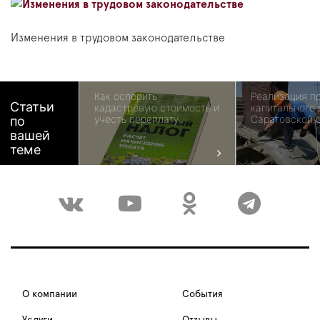
Изменения в трудовом законодательстве
Как оспорить
Реализация п
Статьи
кадастровую стоимость и
капитального 
учесть переплату
Саратовской 
по
вашей
теме
О компании
События