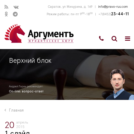
Саратов, ул Мичурина, д. 169
|
info@pravo-rus.com
00
00
23-44-11
Режим работы: пн-пт 9
-18
|
+7(8452)
Верхний блок
Андрей Ларин рекомендует:
On-line: вопрос-ответ
Главная
апрель
20
2015
1 слайд