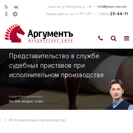
Саратов, ул Мичурина, д. 169
|
info@pravo-rus.com
00
00
23-44-11
Режим работы: пн-пт 9
-18
|
+7(8452)
Представительство в службе
судебных приставов при
исполнительном производстве
Андрей Ларин рекомендует:
On-line: вопрос-ответ
Исполнительное производство