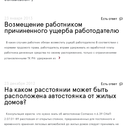
23 января 2013
Есть ответ
Возмещение работником
причиненного ущерба работодателю
В каких случаях работник обязан возместить ущерб работодателю В соответствии с
нормами трудового права, работодатель вправе удерживать из заработной платы
работника денежные средства по своему распоряжению, только с ограничениями
установленными ТК РФ: удержания из
23 декабря 2012
Есть ответ
На каком расстоянии может быть
расположена автостоянка от жилых
домов?
Консультация юриста: что нужно знать об автостоянках Согласно п.6.39 СНиП
2.07.01-89 расстояния от открытых стоянок, предназначенных для постоянного и
временного хранения легковых автомобилей до жилых домов следует принимать не