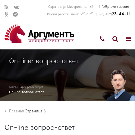
Саратов, ул Мичурина, д. 169
|
info@pravo-rus.com
00
00
23-44-11
Режим работы: пн-пт 9
-18
|
+7(8452)
On-line: вопрос-ответ
Андрей Ларин рекомендует:
On-line: вопрос-ответ
Главная
Страница 6
On-line вопрос-ответ