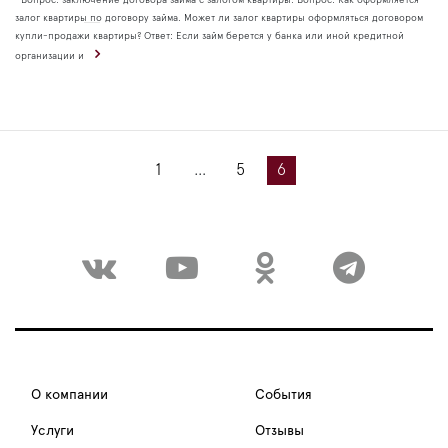
Вопрос: заключение договора займа с залогом квартиры. Вопрос: Как оформляется
залог квартиры по договору займа. Может ли залог квартиры оформляться договором
купли-продажи квартиры? Ответ: Если займ берется у банка или иной кредитной
организации и
1
…
5
6
О компании
События
Услуги
Отзывы