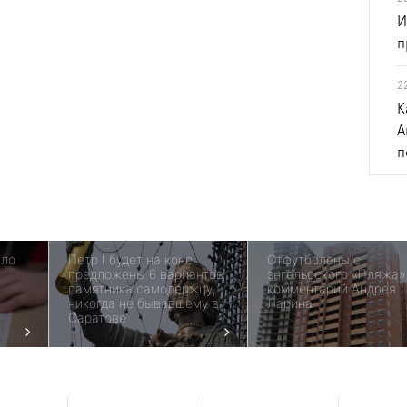
И
п
2
К
А
п
ало
Петр I будет на коне:
Отфутболены с
предложены 6 вариантов
энгельсского «Пляжа
памятника самодержцу,
комментарий Андрея
никогда не бывавшему в
Ларина
Саратове