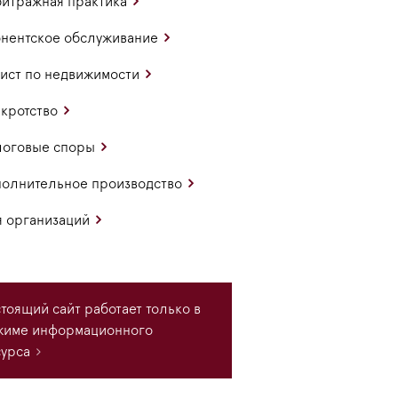
итражная практика
нентское обслуживание
ст по недвижимости
кротство
логовые споры
олнительное производство
 организаций
тоящий сайт работает только в
жиме информационного
урса