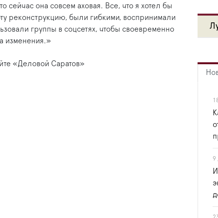
то сейчас она совсем аховая. Все, что я хотел бы
 эту реконструкцию, были гибкими, воспринимали
Л
льзовали группы в соцсетях, чтобы своевременно
а изменения.»
айте «Деловой Саратов»
Но
1
К
о
п
9
И
э
д
2