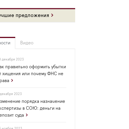
учшие предложения
вости
Видео
8 декабря 2023
ак правильно оформить убытки
т хищения или почему ФНС не
рава
 декабря 2023
зменение порядка назначение
кспертизы в СОЮ: деньги на
епозит суда
3 ноября 2023