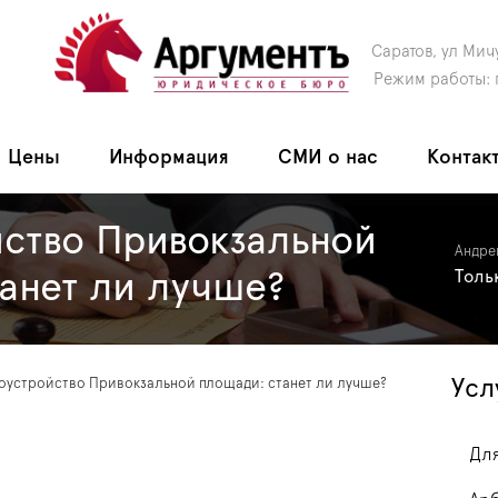
Саратов, ул Мич
Режим работы: 
Цены
Информация
СМИ о нас
Контак
йство Привокзальной
Андре
анет ли лучше?
Толь
Усл
оустройство Привокзальной площади: станет ли лучше?
Для