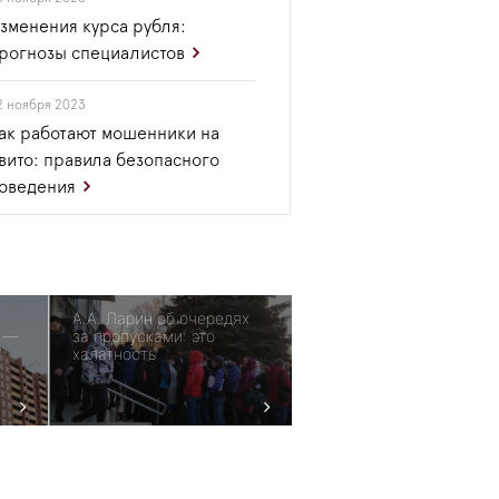
зменения курса рубля:
рогнозы специалистов
2 ноября 2023
ак работают мошенники на
вито: правила безопасного
оведения
А.А. Ларин об очередях
» —
за пропусками: это
халатность