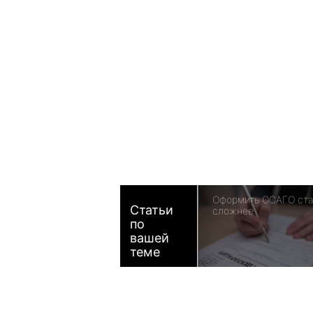
Оформить ОСАГО ст
Статьи
сложнее
по
вашей
теме