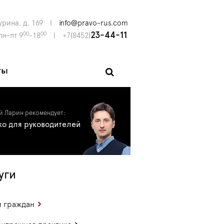
урина, д. 169
|
info@pravo-rus.com
00
00
23-44-11
пн-пт 9
-18
|
+7(8452)
ты
й Ларин рекомендует:
ко для руководителей
уги
 граждан