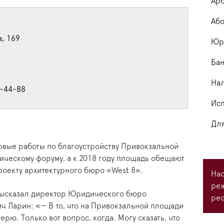
Арб
Або
а, 169
Юри
Бан
На
3-44-88
Исп
Для
овые работы по благоустройству Привокзальной
ическому форуму, а к 2018 году площадь обещают
роекту архитектурного бюро «West 8».
Нас
ре
высказал директор Юридического бюро
рес
 Ларин: «— В то, что на Привокзальной площади
верю. Только вот вопрос, когда. Могу сказать, что