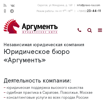
Саратов, ул Мичурина, д. 169
|
info@pravo-rus.com
00
00
23-44-11
Режим работы: пн-пт 9
-18
|
+7(8452)
Независимая юридическая компания
Юридическое бюро
«Аргументъ»
Деятельность компании:
юридическая поддержка высокого качества
судебная практика в Саратове, Поволжье, Москве
консалтинговые услуги во всех городах России