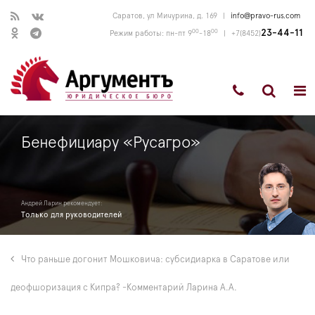
Саратов, ул Мичурина, д. 169
|
info@pravo-rus.com
00
00
23-44-11
Режим работы: пн-пт 9
-18
|
+7(8452)
Бенефициару «Русагро»
Андрей Ларин рекомендует:
Только для руководителей
Что раньше догонит Мошковича: субсидиарка в Саратове или
деофшоризация с Кипра? -Комментарий Ларина А.А.