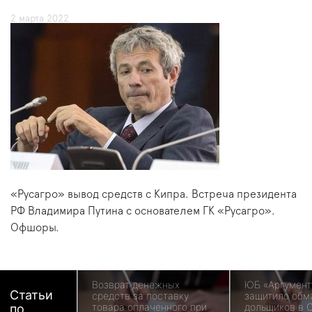
2 марта 2022
«Русагро» вывод средств с Кипра. Встреча президента
РФ Владимира Путина с основателем ГК «Русагро».
Офшоры.
Возврат денежных
ЮБ «Аргумент
Статьи
средств за поставку
защитило обм
товара оплаченного при
дольщиков в 
по