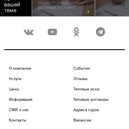
отсутствии подписанного
вашей
договора поставки
теме
О компании
События
Услуги
Отзывы
Цены
Типовые иски
Информация
Типовые договоры
СМИ о нас
Адреса судов
Контакты
Вакансии