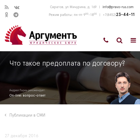
Саратов, ул Мичурина, д. 169
|
info@pravo-rus.com
00
00
23-44-11
Режим работы: пн-пт 9
-18
|
+7(8452)
Что такое предоплата по договору?
Андрей Ларин рекомендует:
On-line: вопрос-ответ
Публикации в СМИ
27 декабря 2016