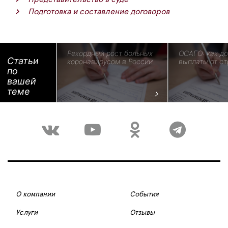
Подготовка и составление договоров
Рекордный рост больных
ОСАГО: как д
Статьи
коронавирусом в России
выплаты от с
по
вашей
теме
О компании
События
Услуги
Отзывы