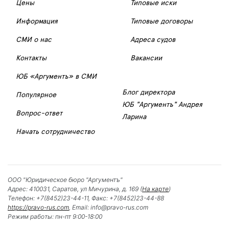
Цены
Типовые иски
Информация
Типовые договоры
СМИ о нас
Адреса судов
Контакты
Вакансии
ЮБ «Аргументъ» в СМИ
Блог директора
Популярное
ЮБ "Аргументъ" Андрея
Вопрос-ответ
Ларина
Начать сотрудничество
ООО "Юридическое бюро "Аргументъ"
Адрес:
410031
,
Саратов
,
ул Мичурина, д. 169
(
На карте
)
Телефон:
+7(8452)23-44-11
, Факс:
+7(8452)23-44-88
https://pravo-rus.com
, Email:
info@pravo-rus.com
Режим работы:
пн-пт 9:00-18:00