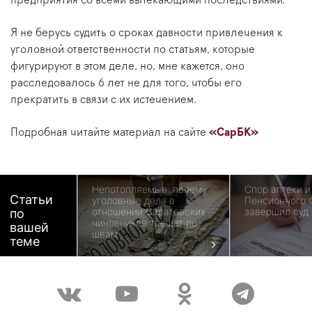
предприятия со всеми вытекающими последствиями.
Я не берусь судить о сроках давности привлечения к
уголовной ответственности по статьям, которые
фигурируют в этом деле, но, мне кажется, оно
расследовалось 6 лет не для того, чтобы его
прекратить в связи с их истечением.
Подробная читайте материал на сайте
«СарБК»
Непотопляемые: почему
Спор аптеки и
Статьи
уголовные дела в
Пенсионного 
отношении Саратовских
завершил суд
по
чиновников трещат по
вашей
швам
теме