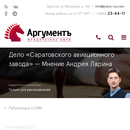
Саратов, ул Мичурина, д. 169
|
info@pravo-rus.com
00
00
23-44-11
Режим работы: пн-пт 9
-18
|
+7(8452)
Дело «Саратовского авиационного
завода» — Мнение Андрея Ларина
Андрей Ларин рекомендует:
Только для руководителей
Публикации в СМИ
29 октября 2022