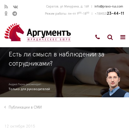
Саратов, ул Мичурина, д. 169
|
info@pravo-rus.com
00
00
23-44-11
Режим работы: пн-пт 9
-18
|
+7(8452)
Есть ли смысл в наблюдении за
сотрудниками?
Андрей Ларин рекомендует:
Только для руководителей
Публикации в СМИ
12 октября 2015