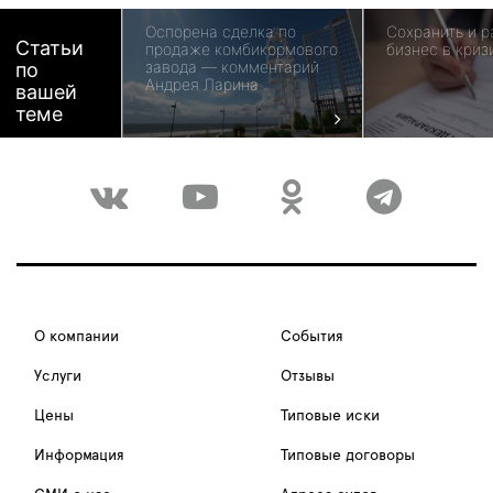
Оспорена сделка по
Сохранить и 
Статьи
продаже комбикормового
бизнес в криз
завода — комментарий
по
Андрея Ларина
вашей
теме
О компании
События
Услуги
Отзывы
Цены
Типовые иски
Информация
Типовые договоры