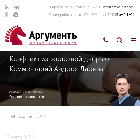
Саратов, ул Мичурина, д. 169
|
info@pravo-rus.com
00
00
23-44-11
Режим работы: пн-пт 9
-18
|
+7(8452)
Конфликт за железной дверью-
Комментарий Андрея Ларина
Андрей Ларин рекомендует:
On-line: вопрос-ответ
Публикации в СМИ
17 марта 2022