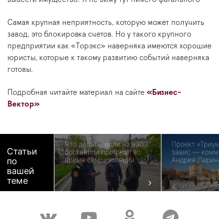
Самая крупная неприятность, которую может получить
завод, это блокировка счетов. Но у такого крупного
предприятии как «Торэкс» наверняка имеются хорошие
юристы, которые к такому развитию событий наверняка
готовы.
Подробная читайте материал на сайте
«Бизнес-
Вектор»
Что делать, если на вас
Проект «Триу
Статьи
составили протокол во
завис — комм
время самоизоляции
Андрея Ларин
по
вашей
теме