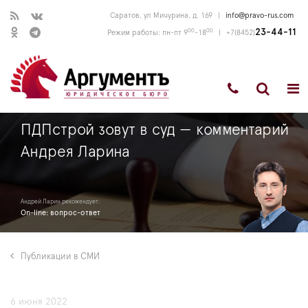
Саратов, ул Мичурина, д. 169
|
info@pravo-rus.com
00
00
23-44-11
Режим работы: пн-пт 9
-18
|
+7(8452)
ПДПстрой зовут в суд — комментарий
Андрея Ларина
Андрей Ларин рекомендует:
On-line: вопрос-ответ
Публикации в СМИ
6 июня 2022