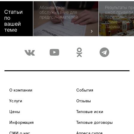
Абонентское
Результаты пр
Статьи
обслуживание для
школ привели
предпринимателей
переполненно
по
комментарий 
вашей
Ларина
теме
О компании
События
Услуги
Отзывы
Цены
Типовые иски
Информация
Типовые договоры
СМИ о нас
Адреса судов