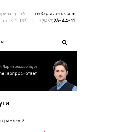
урина, д. 169
|
info@pravo-rus.com
00
00
23-44-11
пн-пт 9
-18
|
+7(8452)
ты
й Ларин рекомендует:
ine: вопрос-ответ
уги
 граждан