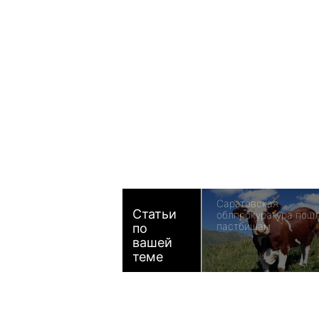
Саратовская
Статьи
облпрокуратура пошл
пастбищам
по
вашей
теме