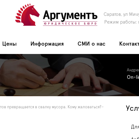
Саратов, ул Мич
Режим работы: 
Цены
Информация
СМИ о нас
Контак
Андре
On-l
Усл
тов превращается в свалку мусора. Кому жаловаться?–
Для