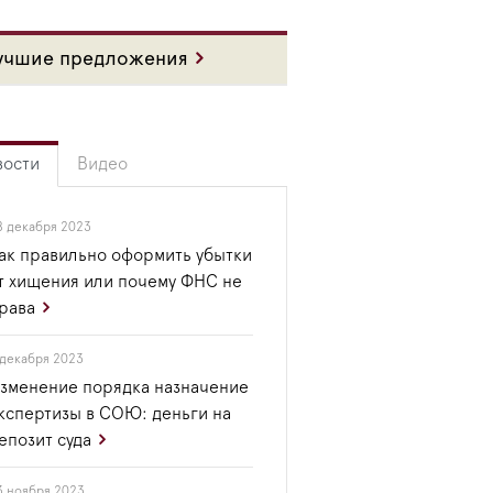
учшие предложения
вости
Видео
8 декабря 2023
ак правильно оформить убытки
т хищения или почему ФНС не
рава
 декабря 2023
зменение порядка назначение
кспертизы в СОЮ: деньги на
епозит суда
3 ноября 2023