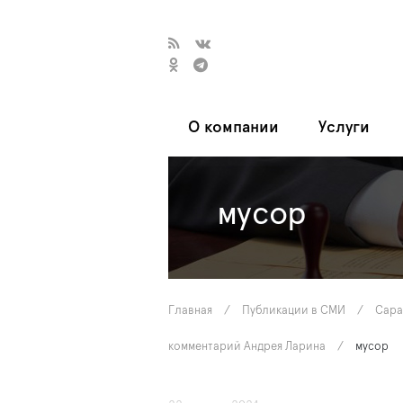
О компании
Услуги
мусор
Главная
/
Публикации в СМИ
/
Сара
комментарий Андрея Ларина
/
мусор