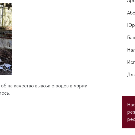
Арб
Або
Юри
Бан
На
Исп
Для
об на качество вывоза отходов в мэрии
лось.
Нас
ре
рес