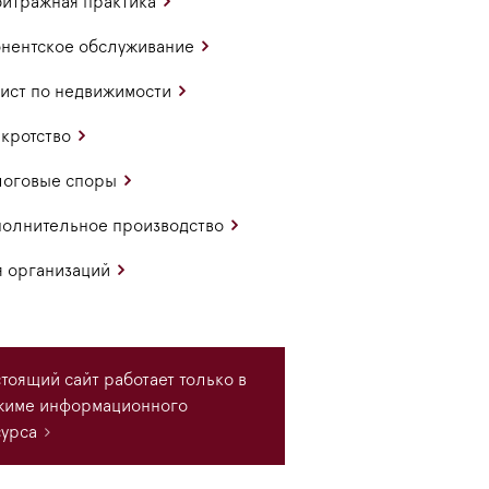
итражная практика
нентское обслуживание
ст по недвижимости
кротство
логовые споры
олнительное производство
 организаций
тоящий сайт работает только в
жиме информационного
урса