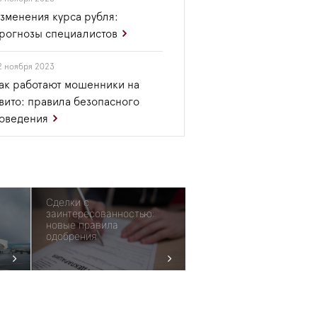
зменения курса рубля:
рогнозы специалистов
2 ноября 2023
ак работают мошенники на
вито: правила безопасного
оведения
Сделки с
заинтересованностью:
новые правила
одобрения