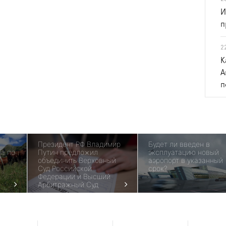
И
п
2
К
А
п
Президент РФ Владимир
Будет ли введен в
а по
Путин предложил
эксплуатацию новый
объединить Верховный
аэропорт в указанный
Суд Российской
срок?
Федерации и Высший
Арбитражный Суд