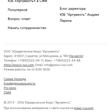
ЮБ «Аргументъ» в СМИ
Блог директора
Популярное
ЮБ "Аргументъ" Андрея
Вопрос-ответ
Ларина
Начать сотрудничество
ООО "Юридическое бюро "Аргументъ"
Адрес:
410031
,
Саратов
,
ул Мичурина, д. 169
(
На карте
)
Телефон:
+7(8452)23-44-11
, Факс:
+7(8452)23-44-88
https://pravo-rus.com
, Email:
info@pravo-rus.com
Режим работы:
пн-пт 9:00-18:00
Схема проезда
Конфиденциальность
Pro bono
СМИ
© 2012 - 2026 Юридическое бюро “Аргументъ”
При использовании материалов с сайта ссылка на
pravo-rus.com