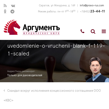
Саратов, ул Мичурина, д. 169
|
info@pravo-rus.com
00
00
23-44-11
Режим работы: пн-пт 9
-18
|
+7(8452)
uvedomlenie-o-vruchenii-blank-f-119-
1-scaled
Андрей Ларин рекомендует:
Только для руководителей
Скандал вокруг исполнения концессионного соглашения ООО
«КВС»