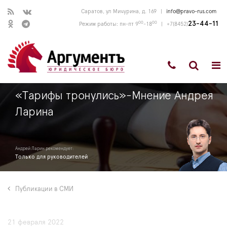
Саратов, ул Мичурина, д. 169
|
info@pravo-rus.com
00
00
23-44-11
Режим работы: пн-пт 9
-18
|
+7(8452)
«Тарифы тронулись»-Мнение Андрея
Ларина
Андрей Ларин рекомендует:
Только для руководителей
Публикации в СМИ
21 февраля 2022