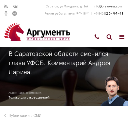
Саратов, ул Мичурина, д. 169
|
info@pravo-rus.com
00
00
23-44-11
Режим работы: пн-пт 9
-18
|
+7(8452)
В Саратовской области сменился
глава УФСБ. Комментарий Андрея
Ларина.
Андрей Ларин рекомендует:
Только для руководителей
Публикации в СМИ