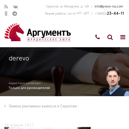
Саратов, ул Мичурина, д. 169
|
info@pravo-rus.com
00
00
23-44-11
Режим работы: пн-пт 9
-18
|
+7(8452)
derevo
Андрей Ларин рекомендует:
Только для руководителей
Замена рекламных вывесок в Саратове
28 апреля 2017