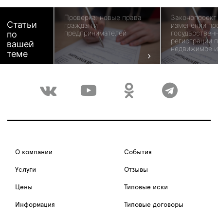
Проверка: новые права
Законопроект
Статьи
граждан и
изменении пр
предпринимателей
государствен
по
регистрации п
вашей
недвижимое 
теме
О компании
События
Услуги
Отзывы
Цены
Типовые иски
Информация
Типовые договоры