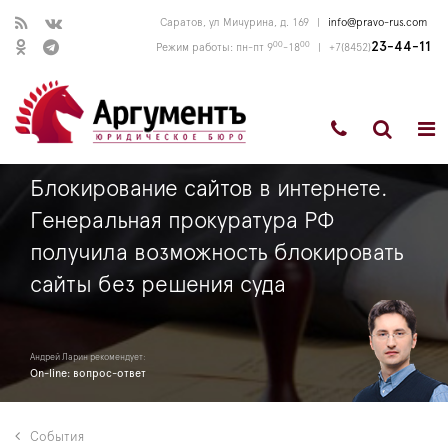
Саратов, ул Мичурина, д. 169
|
info@pravo-rus.com
00
00
23-44-11
Режим работы: пн-пт 9
-18
|
+7(8452)
Блокирование сайтов в интернете.
Генеральная прокуратура РФ
получила возможность блокировать
сайты без решения суда
Андрей Ларин рекомендует:
On-line: вопрос-ответ
События