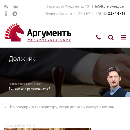
Саратов, ул Мичурина, д. 169
|
info@pravo-rus.com
00
00
23-44-11
Режим работы: пн-пт 9
-18
|
+7(8452)
Должник
Андрей Ларин рекомендует:
Только для руководителей
Что предпринять кредитору, когда должник выводит активы
22 октября 2019