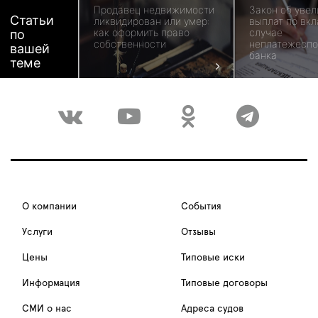
Продавец недвижимости
Закон об уве
Статьи
ликвидирован или умер:
выплат по вкл
как оформить право
случае
по
собственности
неплатежеспо
вашей
банка
теме
О компании
События
Услуги
Отзывы
Цены
Типовые иски
Информация
Типовые договоры
СМИ о нас
Адреса судов