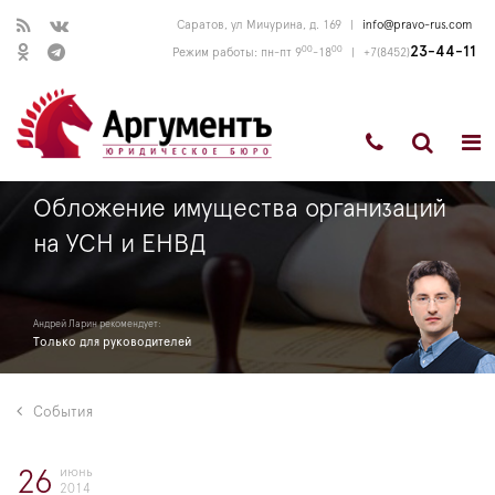
Саратов, ул Мичурина, д. 169
|
info@pravo-rus.com
00
00
23-44-11
Режим работы: пн-пт 9
-18
|
+7(8452)
Обложение имущества организаций
на УСН и ЕНВД
Андрей Ларин рекомендует:
Только для руководителей
События
июнь
26
2014