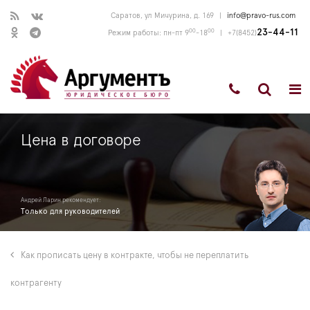
Саратов, ул Мичурина, д. 169
|
info@pravo-rus.com
00
00
23-44-11
Режим работы: пн-пт 9
-18
|
+7(8452)
Цена в договоре
Андрей Ларин рекомендует:
Только для руководителей
Как прописать цену в контракте, чтобы не переплатить
контрагенту