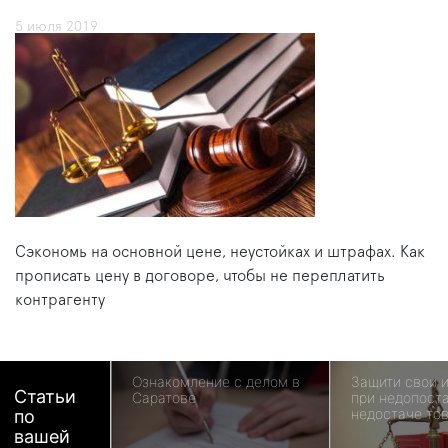
5 июля 2019
Сэкономь на основной цене, неустойках и штрафах. Как
прописать цену в договоре, чтобы не переплатить
контрагенту
Ознакомление с делом в
Защити свои 
Статьи
Саратове
при недопост
недостаче то
по
вашей