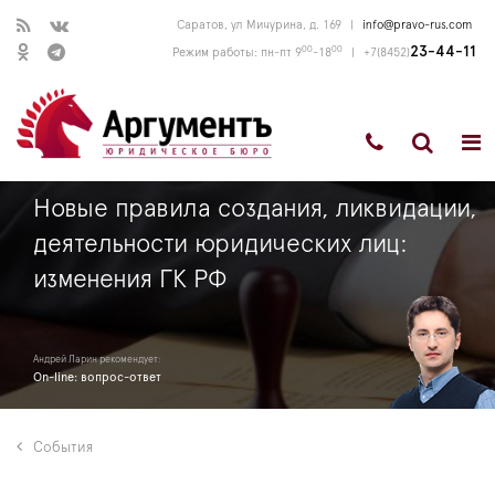
Саратов, ул Мичурина, д. 169
|
info@pravo-rus.com
00
00
23-44-11
Режим работы: пн-пт 9
-18
|
+7(8452)
Новые правила создания, ликвидации,
деятельности юридических лиц:
изменения ГК РФ
Андрей Ларин рекомендует:
On-line: вопрос-ответ
События