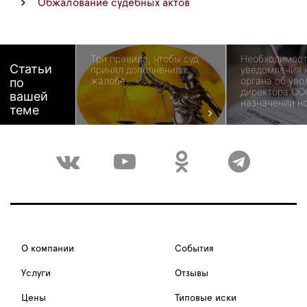
Обжалование судебных актов
Три правила, чтобы суд
Необходимост
Статьи
принял дополнения к
уведомления 
жалобе
органа об уво
по
директора ОО
вашей
назначении н
теме
О компании
События
Услуги
Отзывы
Цены
Типовые иски