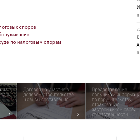
И
п
логовых споров
2
бслуживание
К
суде по налоговым спорам
А
п
а из
Договор на участие в
Предоставление
рядок
долевом строительстве:
дольщикам информац
нюансы составления
по поручительству,
страхованию
застройщиком своей
ответственности