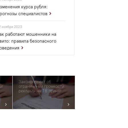
зменения курса рубля:
рогнозы специалистов
2 ноября 2023
ак работают мошенники на
вито: правила безопасного
оведения
Законопроект об
ии
ограничении громкости
рекламы на ТВ принят