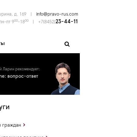
урина, д. 169
|
info@pravo-rus.com
00
00
23-44-11
пн-пт 9
-18
|
+7(8452)
ты
й Ларин рекомендует:
ine: вопрос-ответ
уги
 граждан