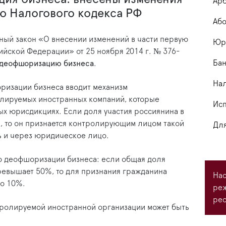
Арб
ую Налогового кодекса РФ
Або
ый закон «О внесении изменений в части первую
Юри
ийской Федерации» от 25 ноября 2014 г. № 376-
Бан
деофшоризацию бизнеса
.
На
ризации бизнеса вводит механизм
лируемых иностранных компаний, которые
Исп
х юрисдикциях. Если доля участия россиянина в
, то он признается контролирующим лицом такой
Для
ь и через юридическое лицо.
по деофшоризации бизнеса: если общая доля
ревышает 50%, то для признания гражданина
Нас
о 10%.
ре
рес
тролируемой иностранной организации может быть