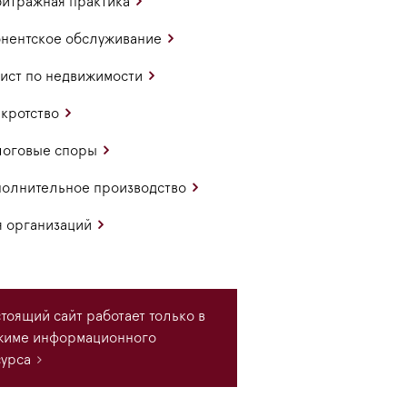
итражная практика
нентское обслуживание
ст по недвижимости
кротство
логовые споры
олнительное производство
 организаций
тоящий сайт работает только в
жиме информационного
урса