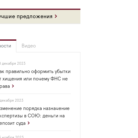
учшие предложения
вости
Видео
8 декабря 2023
ак правильно оформить убытки
т хищения или почему ФНС не
рава
 декабря 2023
зменение порядка назначение
кспертизы в СОЮ: деньги на
епозит суда
3 ноября 2023