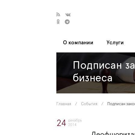
О компании
Услуги
Подписан з
бизнеса
Главная
/
События
/
Подписан зако
декабрь
24
2014
Деофшоризац