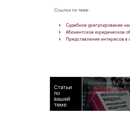
Ссылки по теме:
Судебное урегулирование на
Абонентское юридическое о
Представление интересов в 
Исключение юр. лиц
Статьи
ЕГРЮЛ: причины, по
и сроки
по
вашей
теме