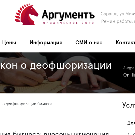
Саратов, ул Мич
Режим работы: 
Цены
Информация
СМИ о нас
Контак
акон о деофшоризации
Андре
On-l
Усл
н о деофшоризации бизнеса
Для
ия бизнеса: внесены изменения