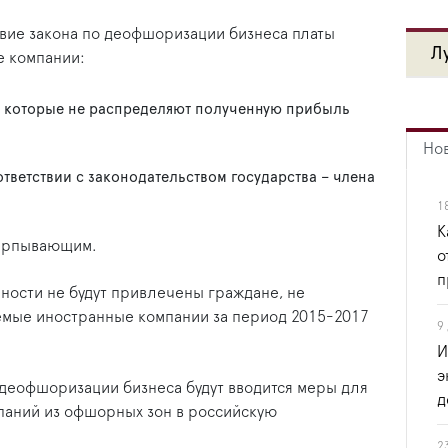
твие закона по деофшоризации бизнеса платы
Л
е компании:
 которые не распределяют полученную прибыль
Но
тветствии с законодательством государства – члена
1
К
черпывающим.
о
п
нности не будут привлечены граждане, не
емые иностранные компании за период 2015-2017
9
И
э
о деофшоризации бизнеса будут вводится меры для
д
паний из офшорных зон в российскую
2