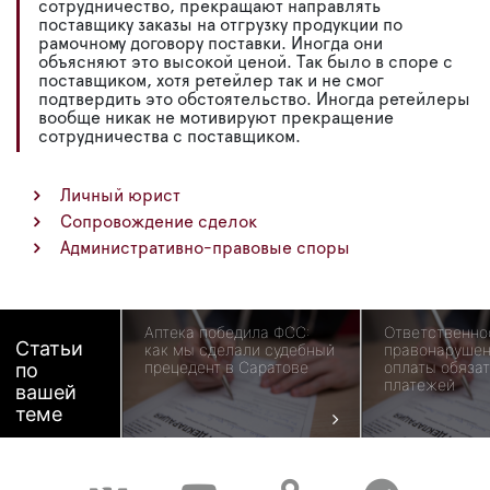
сотрудничество, прекращают направлять
поставщику заказы на отгрузку продукции по
рамочному договору поставки. Иногда они
объясняют это высокой ценой. Так было в споре с
поставщиком, хотя ретейлер так и не смог
подтвердить это обстоятельство. Иногда ретейлеры
вообще никак не мотивируют прекращение
сотрудничества с поставщиком.
Личный юрист
Сопровождение сделок
Административно-правовые споры
Аптека победила ФСС:
Ответственно
Статьи
как мы сделали судебный
правонарушен
прецедент в Саратове
оплаты обяза
по
платежей
вашей
теме