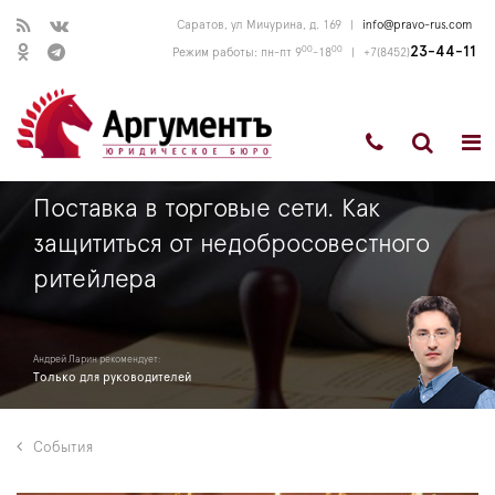
Саратов, ул Мичурина, д. 169
|
info@pravo-rus.com
00
00
23-44-11
Режим работы: пн-пт 9
-18
|
+7(8452)
Поставка в торговые сети. Как
защититься от недобросовестного
ритейлера
Андрей Ларин рекомендует:
Только для руководителей
События