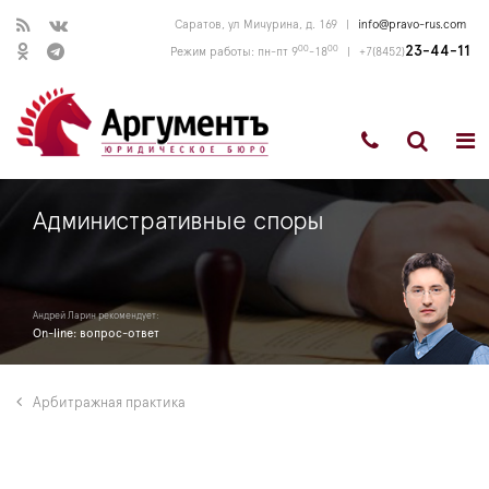
Саратов, ул Мичурина, д. 169
|
info@pravo-rus.com
00
00
23-44-11
Режим работы: пн-пт 9
-18
|
+7(8452)
Административные споры
Андрей Ларин рекомендует:
On-line: вопрос-ответ
Арбитражная практика