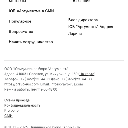
Контакты
Вакансии
ЮБ «Аргументъ» в СМИ
Блог директора
Популярное
ЮБ "Аргументъ" Андрея
Вопрос-ответ
Ларина
Начать сотрудничество
ООО "Юридическое бюро "Аргументъ"
Адрес:
410031
,
Саратов
,
ул Мичурина, д. 169
(
На карте
)
Телефон:
+7(8452)23-44-11
, Факс:
+7(8452)23-44-88
https://pravo-rus.com
, Email:
info@pravo-rus.com
Режим работы:
пн-пт 9:00-18:00
Схема проезда
Конфиденциальность
Pro bono
СМИ
© 2012 - 2026 Юридическое бюро “Аргументъ”