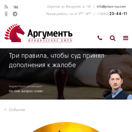
Саратов, ул Мичурина, д. 169
|
info@pravo-rus.com
00
00
23-44-11
Режим работы: пн-пт 9
-18
|
+7(8452)
Три правила, чтобы суд принял
дополнения к жалобе
Андрей Ларин рекомендует:
On-line: вопрос-ответ
События