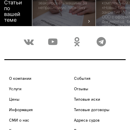
Статьи
эвакуировать машины за
комплексный 
неправильную парковку
«Новый бизне
по
закрытие ИП 
вашей
ООО с оформл
теме
документов, 
открытием ра
счета
О компании
События
Услуги
Отзывы
Цены
Типовые иски
Информация
Типовые договоры
СМИ о нас
Адреса судов