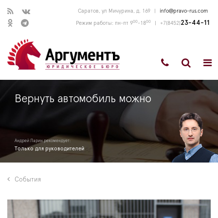
Саратов, ул Мичурина, д. 169
|
info@pravo-rus.com
00
00
23-44-11
Режим работы: пн-пт 9
-18
|
+7(8452)
Вернуть автомобиль можно
Андрей Ларин рекомендует:
Только для руководителей
События