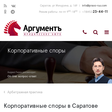
Саратов, ул Мичурина, д. 169
|
info@pravo-rus.com
00
00
23-44-11
Режим работы: пн-пт 9
-18
|
+7(8452)
Корпоративные споры
Андрей Ларин рекомендует:
On-line: вопрос-ответ
Арбитражная практика
Корпоративные споры в Саратове