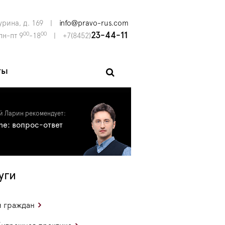
урина, д. 169
|
info@pravo-rus.com
00
00
23-44-11
пн-пт 9
-18
|
+7(8452)
ты
й Ларин рекомендует:
ine: вопрос-ответ
уги
 граждан