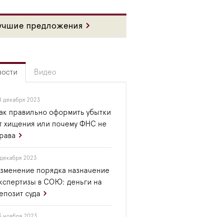
учшие предложения
вости
Видео
8 декабря 2023
ак правильно оформить убытки
т хищения или почему ФНС не
рава
 декабря 2023
зменение порядка назначение
кспертизы в СОЮ: деньги на
епозит суда
3 ноября 2023