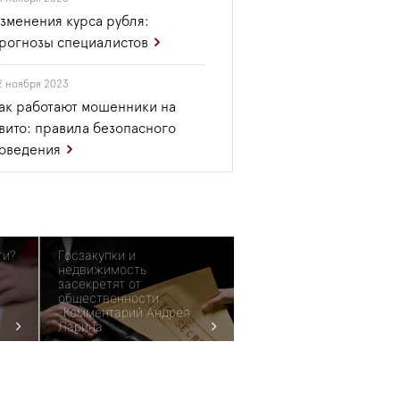
зменения курса рубля:
рогнозы специалистов
2 ноября 2023
ак работают мошенники на
вито: правила безопасного
оведения
ги?
Госзакупки и
недвижимость
засекретят от
общественности.
-Комментарий Андрея
Ларина