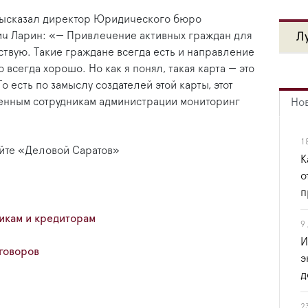
высказал директор Юридического бюро
ч Ларин: «— Привлечение активных граждан для
Л
твую. Такие граждане всегда есть и направление
 всегда хорошо. Но как я понял, такая карта — это
о есть по замыслу создателей этой карты, этот
венным сотрудникам администрации мониторинг
Но
1
айте «Деловой Саратов»
К
о
п
кам и кредиторам
9
И
говоров
э
д
2