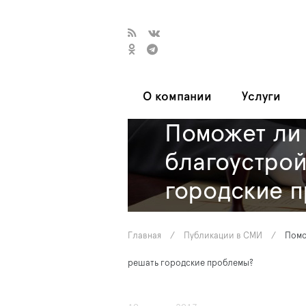
О компании
Услуги
Поможет ли 
благоустрой
городские 
Главная
/
Публикации в СМИ
/
Помо
решать городские проблемы?