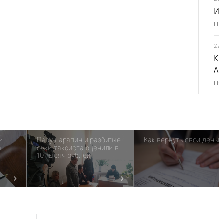
И
п
2
К
А
п
и
Пару царапин и разбитые
Как вернуть свои день
а
очки таксиста оценили в
10 тысяч рублей