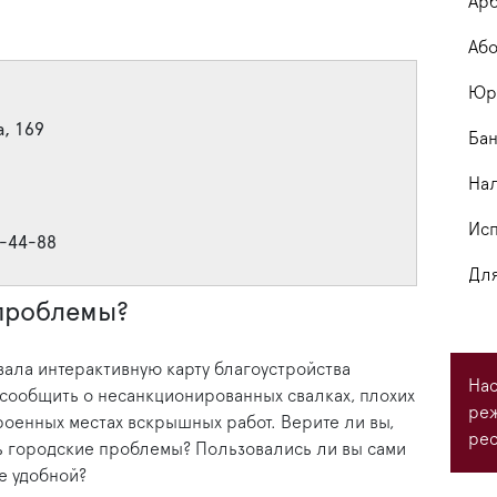
Арб
Або
Юри
а, 169
Бан
На
Исп
3-44-88
Для
 проблемы?
ала интерактивную карту благоустройства
Нас
 сообщить о несанкционированных свалках, плохих
ре
роенных местах вскрышных работ. Верите ли вы,
рес
ь городские проблемы? Пользовались ли вы сами
ее удобной?