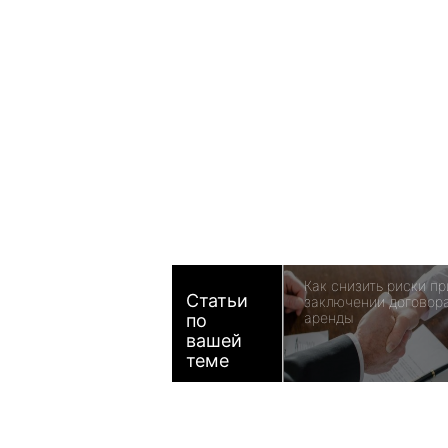
Как снизить риски пр
Статьи
заключении договор
аренды
по
вашей
теме