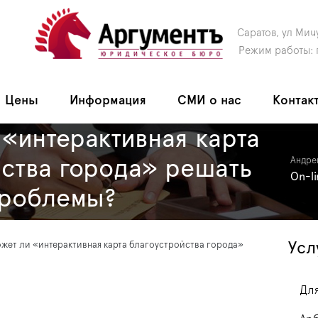
Саратов, ул Мич
Режим работы: 
Цены
Информация
СМИ о нас
Контак
«интерактивная карта
ства города» решать
Андре
On-l
проблемы?
Усл
жет ли «интерактивная карта благоустройства города»
Для