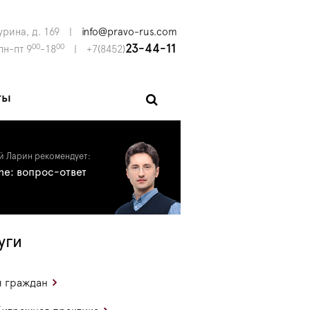
урина, д. 169
|
info@pravo-rus.com
00
00
23-44-11
пн-пт 9
-18
|
+7(8452)
ты
й Ларин рекомендует:
ine: вопрос-ответ
уги
 граждан