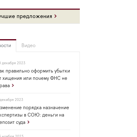
учшие предложения
вости
Видео
8 декабря 2023
ак правильно оформить убытки
т хищения или почему ФНС не
рава
 декабря 2023
зменение порядка назначение
кспертизы в СОЮ: деньги на
епозит суда
3 ноября 2023