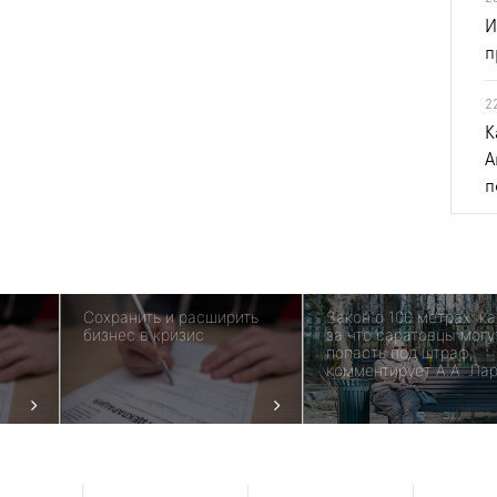
И
п
2
К
А
п
Сохранить и расширить
Закон о 100 метрах: ка
бизнес в кризис
за что саратовцы могу
попасть под штраф,
комментирует А.А. Ла