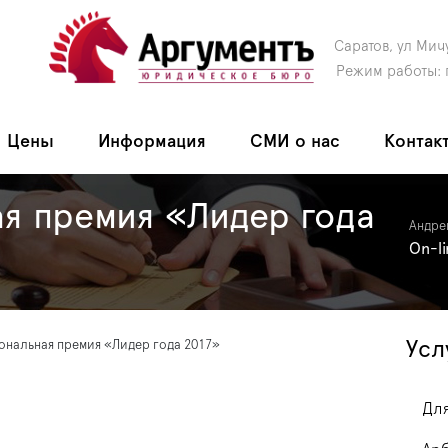
Саратов, ул Мич
Режим работы: 
Цены
Информация
СМИ о нас
Контак
я премия «Лидер года
Андре
On-l
Усл
ональная премия «Лидер года 2017»
Для