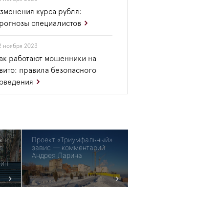
зменения курса рубля:
рогнозы специалистов
2 ноября 2023
ак работают мошенники на
вито: правила безопасного
оведения
к и
Проект «Триумфальный»
т
завис — комментарий
Андрея Ларина
рин