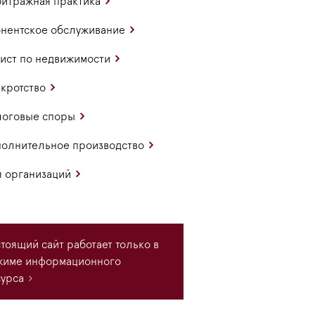
итражная практика
нентское обслуживание
ст по недвижимости
кротство
логовые споры
олнительное производство
 организаций
тоящий сайт работает только в
жиме информационного
урса