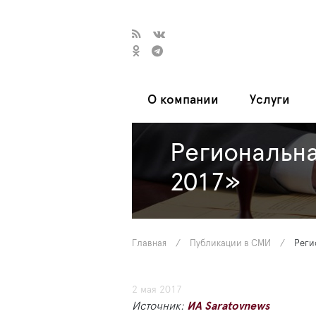
О компании
Услуги
Региональна
2017»
Главная
/
Публикации в СМИ
/
Реги
2 мая 2017
Источник:
ИА Saratovnews