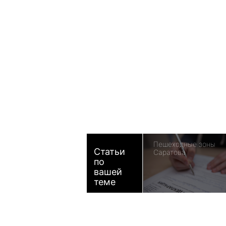
Пешеходные зоны
Статьи
Саратова
по
вашей
теме