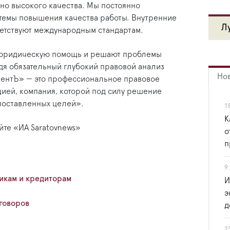
но высокого качества. Мы постоянно
темы повышения качества работы. Внутренние
Л
етствуют международным стандартам.
юридическую помощь и решают проблемы
дя обязательный глубокий правовой анализ
Но
ентЪ» — это профессиональное правовое
ией, компания, которой под силу решение
поставленных целей».
1
К
йте «ИА Saratovnews»
о
п
9
кам и кредиторам
И
э
говоров
д
2