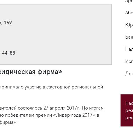
Арб
Або
а, 169
Юри
Бан
На
3-44-88
Исп
ридическая фирма»
Для
ринимало участие в ежегодной региональной
Нас
телей состоялось 27 апреля 2017г. По итогам
ре
о победителем премии «Лидер года 2017» в
рес
фирма».