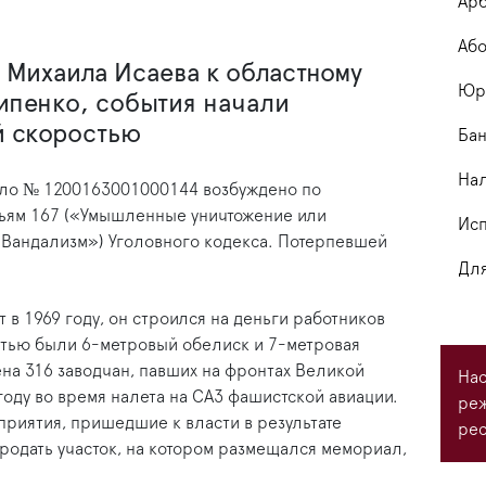
Арб
Або
Михаила Исаева к областному
Юри
ипенко, события начали
й скоростью
Бан
На
дело № 1200163001000144 возбуждено по
тьям 167 («Умышленные уничтожение или
Исп
«Вандализм») Уголовного кодекса. Потерпевшей
Для
в 1969 году, он строился на деньги работников
стью были 6-метровый обелиск и 7-метровая
ена 316 заводчан, павших на фронтах Великой
Нас
году во время налета на САЗ фашистской авиации.
ре
приятия, пришедшие к власти в результате
рес
родать участок, на котором размещался мемориал,