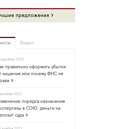
учшие предложения
вости
Видео
8 декабря 2023
ак правильно оформить убытки
т хищения или почему ФНС не
рава
 декабря 2023
зменение порядка назначение
кспертизы в СОЮ: деньги на
епозит суда
3 ноября 2023