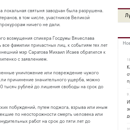
а локальная святыня заводчан была разрушена.
Л
еранов, в том числе, участников Великой
 прокурорам ничего не дали.
ного возмущения спикера Госдумы Вячеслава
Но
 все фамилии причастных лиц, к событиям тех лет
нынешний мэр Саратова Михаил Исаев обратился к
ипенко с заявлением.
1
К
ышленные уничтожение или повреждение чужого
о
екли причинение значительного ущерба, можно
п
40 тысяч рублей до лишения свободы на срок до
9
И
нских побуждений, путем поджога, взрыва или иным
э
екшие по неосторожности смерть человека или
д
нудительных работ на срок до пяти лет до
2