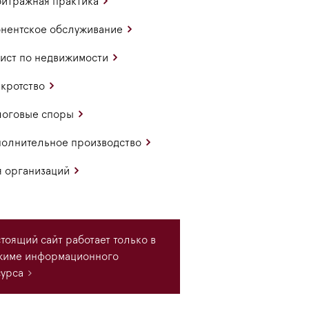
итражная практика
нентское обслуживание
ст по недвижимости
кротство
логовые споры
олнительное производство
 организаций
тоящий сайт работает только в
жиме информационного
урса