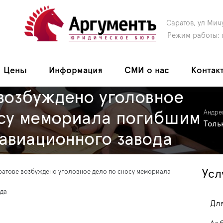
Саратов, ул Мич
Режим работы: 
Цены
Информация
СМИ о нас
Контак
возбуждено уголовное
осу мемориала погибшим
Андре
Толь
авиационного завода
Усл
ратове возбуждено уголовное дело по сносу мемориала
да
Для