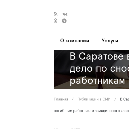
О компании
Услуги
В Саратове 
дело по сн
работникам 
Главная
/
Публикации в СМИ
/
В Са
погибшим работникам авиационного заво