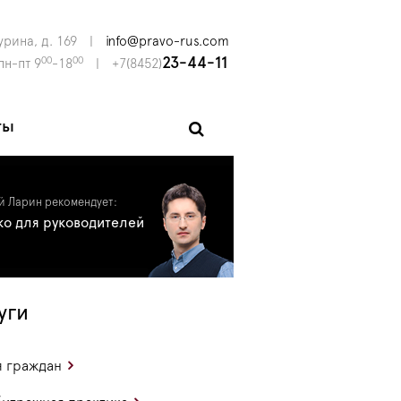
урина, д. 169
|
info@pravo-rus.com
00
00
23-44-11
пн-пт 9
-18
|
+7(8452)
ты
й Ларин рекомендует:
ко для руководителей
уги
 граждан