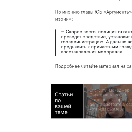
По мнению главы ЮБ «Аргументъ» А
мэрии»:
— Скорее всего, полиция откаже
проведет следствие, установит 
горадминистрацию. А дальше вс
предъявить к причастным гражд
восстановления мемориала.
Подробнее читайте материал на с
Экс-сити-менеджер
Статьи
Саратова Алексей
Прокопенко оправда
по
делу о растрате в ос
вашей
крупном размере
теме