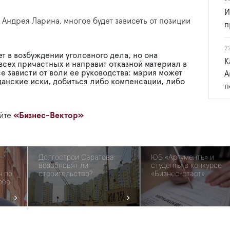
И
ндрея Ларина, многое будет зависеть от позиции
п
2
т в возбуждении уголовного дела, но она
К
всех причастных и направит отказной материал в
е зависти от воли ее руководства: мэрия может
А
анские иски, добиться либо компенсации, либо
п
айте
«Бизнес-Вектор»
Долгострои Саратова:
ЮБ «Аргументъ» и
возобновят ли
студенты в конкурсе
н по
строительство?
«Бизнес-старт»
обо