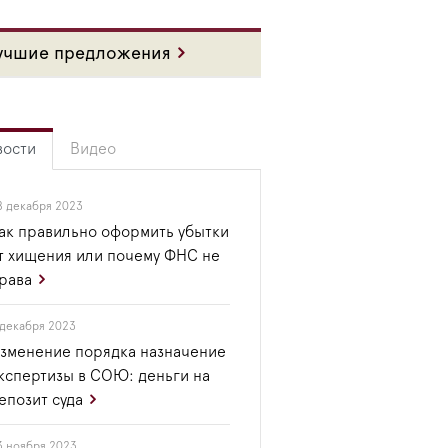
учшие предложения
вости
Видео
8 декабря 2023
ак правильно оформить убытки
т хищения или почему ФНС не
рава
 декабря 2023
зменение порядка назначение
кспертизы в СОЮ: деньги на
епозит суда
3 ноября 2023