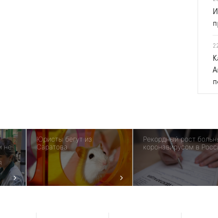
И
п
2
К
А
п
Юристы бегут из
Рекордный рост больн
м не
Саратова
коронавирусом в Росс
я