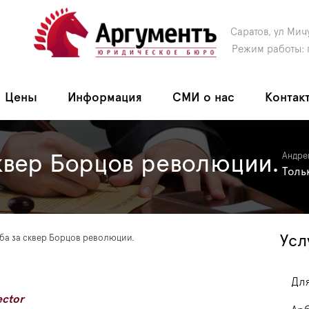
Саратов, ул Мич
Режим работы: 
Цены
Информация
СМИ о нас
Контак
квер Борцов революции.
Андре
Толь
Усл
ба за сквер Борцов революции.
Для
ector