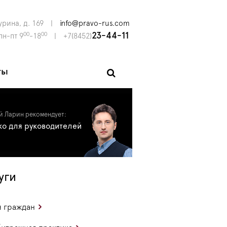
урина, д. 169
|
info@pravo-rus.com
00
00
23-44-11
пн-пт 9
-18
|
+7(8452)
ты
й Ларин рекомендует:
ко для руководителей
уги
 граждан