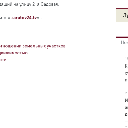
дящий на улицу 2-я Садовая.
Л
йте «
saratov24.tv
» .
Но
тношении земельных участков
движимостью
1
сти
К
о
п
9
И
э
д
2