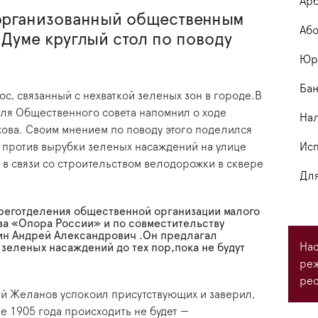
Арб
 организованный общественным
Або
 Думе круглый стол по поводу
Юри
Бан
с, связанный с нехваткой зеленых зон в городе.В
еля Общественного совета напомнил о ходе
На
хова. Своим мнением по поводу этого поделился
 против вырубки зеленых насаждений на улице
Исп
 в связи со строительством велодорожки в сквере
Для
 реготделения общественной организации малого
ва «Опора России» и по совместительству
н Андрей Александрович .Он предлагал
Нас
зеленых насаждений до тех пор,пока не будут
ре
рес
ий Желанов успокоил присутствующих и заверил,
е 1905 года происходить не будет —