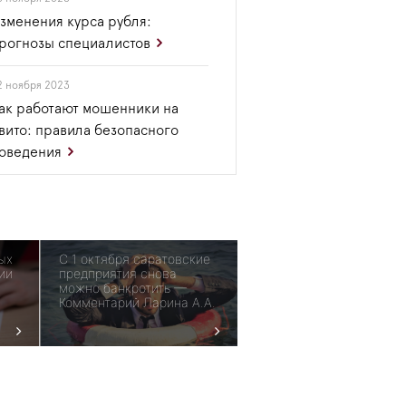
зменения курса рубля:
рогнозы специалистов
2 ноября 2023
ак работают мошенники на
вито: правила безопасного
оведения
ых
С 1 октября саратовские
ии
предприятия снова
можно банкротить —
Комментарий Ларина А.А.