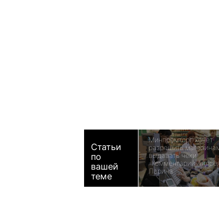
Минпромторг хочет
Статьи
разрешить магазина
выдавать чеки
по
-Комментарий Андре
вашей
Ларина
теме