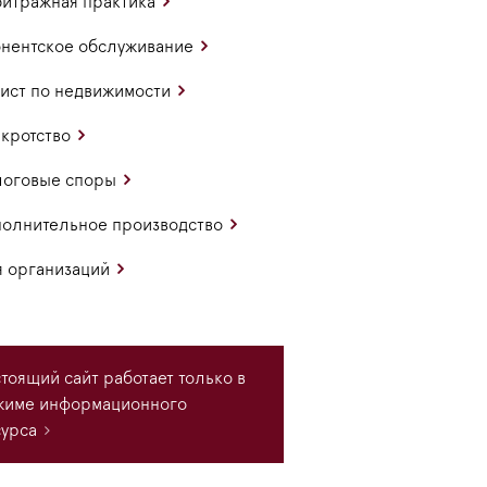
итражная практика
нентское обслуживание
ст по недвижимости
кротство
логовые споры
олнительное производство
 организаций
тоящий сайт работает только в
жиме информационного
урса