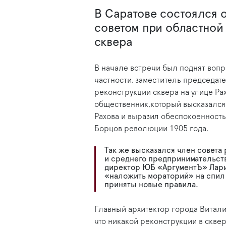
В Саратове состоялся
советом при областной
сквера
В начале встречи был поднят вопро
частности, заместитель председат
реконструкции сквера на улице Ра
общественник,который высказался
Рахова и выразил обеспокоенность
Борцов революции 1905 года.
Так же высказался член совета
и среднего предпринимательст
директор ЮБ «АргументЪ» Лари
«наложить мораторий» на спил 
приняты новые правила.
Главный архитектор города Витал
что никакой реконструкции в сквер