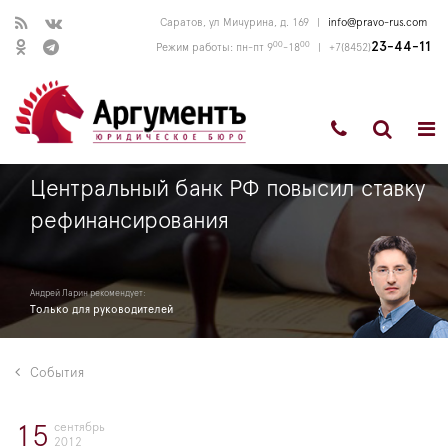
Саратов, ул Мичурина, д. 169
|
info@pravo-rus.com
00
00
23-44-11
Режим работы: пн-пт 9
-18
|
+7(8452)
Центральный банк РФ повысил ставку
рефинансирования
Андрей Ларин рекомендует:
Только для руководителей
События
сентябрь
15
2012