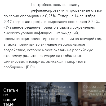
Центробанк повысил ставку
рефинансирования и процентные ставки
по своим операциям на 0,25%. Теперь с 14 сентября
2012 года ставка рефинансирования составляет 8,25%.
«Указанное решение принято в связи с сохранением
высокого уровня инфляционных ожиданий,
превышающих ориентиры по инфляции на текущий год,
а также принимая во внимание неоднозначное
воздействие, которое может оказать на российскую
экономику развитие ситуации на глобальных
финансовых и товарных рынках…», говорится в
сообщении ЦБ РФ.
Суды стали отказывать в
Оформи сделк
Статьи
возмещении НДС по
помощью факс
реальным сделкам. Как
ущерба для к
по
отстоять вычет
вашей
теме