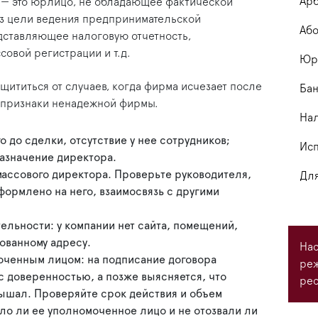
Арб
— это юрлицо, не обладающее фактической
ез цели ведения предпринимательской
Або
едставляющее налоговую отчетность,
совой регистрации и т.д.
Юри
щититься от случаев, когда фирма исчезает после
Бан
 — признаки ненадежной фирмы.
На
 до сделки, отсутствие у нее сотрудников;
Исп
азначение директора.
ассового директора. Проверьте руководителя,
Для
ормлено на него, взаимосвязь с другими
ельности: у компании нет сайта, помещений,
ованному адресу.
Нас
ченным лицом: на подписание договора
ре
с доверенностью, а позже выясняется, что
рес
лышал. Проверяйте срок действия и объем
ло ли ее уполномоченное лицо и не отозвали ли