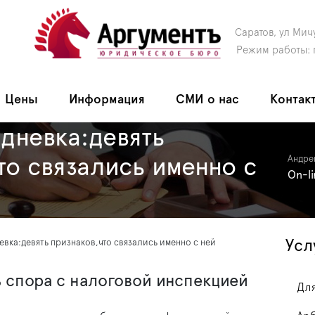
Саратов, ул Мич
Режим работы: 
Цены
Информация
СМИ о нас
Контак
дневка:девять
то связались именно с
Андре
On-l
Усл
вка:девять признаков,что связались именно с ней
ь спора с налоговой инспекцией
Для