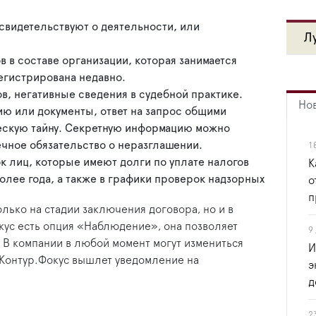
свидетельствуют о деятельности, или
Л
в в составе организации, которая занимается
егистрирована недавно.
, негативные сведения в судебной практике.
Но
ю или документы, ответ на запрос общими
ескую тайну. Секретную информацию можно
ечное обязательство о неразглашении.
1
к лиц, которые имеют долги по уплате налогов
К
олее года, а также в графики проверок надзорных
о
п
лько на стадии заключения договора, но и в
кус есть опция «Наблюдение», она позволяет
9
 В компании в любой момент могут измениться
И
, Контур.Фокус вышлет уведомление на
э
д
2