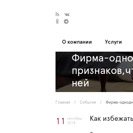
О компании
Услуги
Фирма-одно
признаков,ч
ней
Главная
/
События
/
Фирма-однодне
Как избежат
сентябрь
11
2018