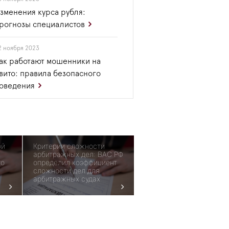
зменения курса рубля:
рогнозы специалистов
2 ноября 2023
ак работают мошенники на
вито: правила безопасного
оведения
ой
Критерии сложности
арбитражных дел: ВАС РФ
го
определил коэффициент
сложности дел для
арбитражных судах