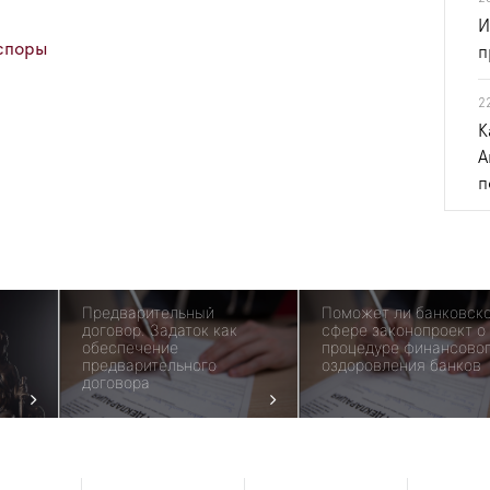
И
споры
п
2
К
А
п
Предварительный
Поможет ли банковск
договор. Задаток как
сфере законопроект о
обеспечение
процедуре финансово
предварительного
оздоровления банков
договора