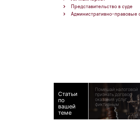
Представительство в суде
Административно-правовые 
Помешай налоговой
Статьи
признать договор
оказания услуг
по
фиктивным
вашей
теме