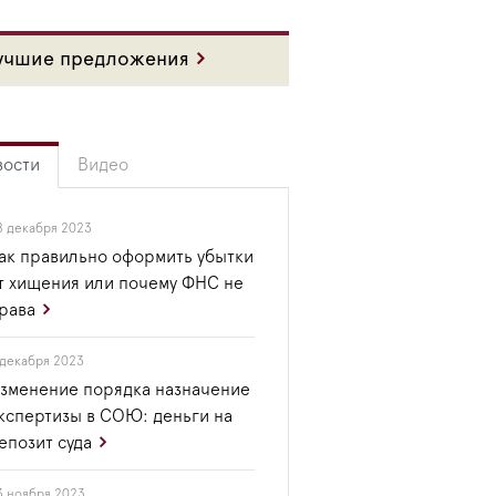
учшие предложения
вости
Видео
8 декабря 2023
ак правильно оформить убытки
т хищения или почему ФНС не
рава
 декабря 2023
зменение порядка назначение
кспертизы в СОЮ: деньги на
епозит суда
3 ноября 2023