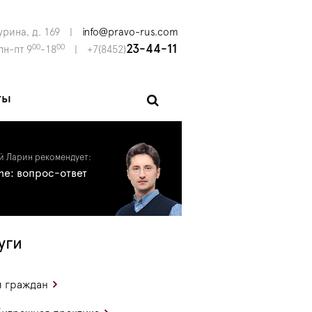
урина, д. 169
|
info@pravo-rus.com
00
00
23-44-11
пн-пт 9
-18
|
+7(8452)
ты
й Ларин рекомендует:
ine: вопрос-ответ
уги
 граждан