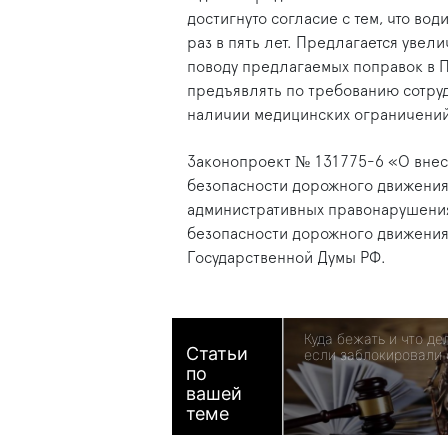
достигнуто согласие с тем, что в
раз в пять лет. Предлагается увели
поводу предлагаемых поправок в 
предъявлять по требованию сотру
наличии медицинских ограничений
Законопроект № 131775-6 «О внес
безопасности дорожного движения
административных правонарушени
безопасности дорожного движения
Государственной Думы РФ.
Куда бежать и что де
Статьи
если заблокировали 
по
вашей
теме