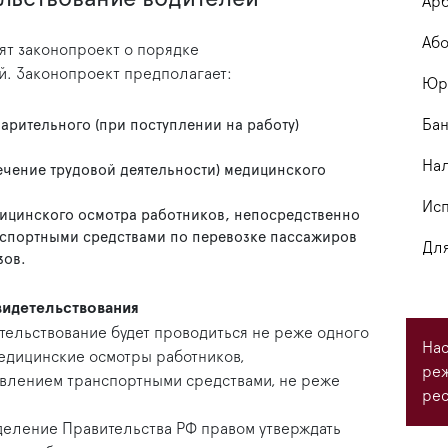
Арб
Або
ят законопроект о порядке
й. Законопроект предполагает:
Юри
Бан
арительного (при поступлении на работу)
На
ечение трудовой деятельности) медицинского
Исп
ицинского осмотра работников, непосредственно
нспортными средствами по перевозке пассажиров
Для
зов.
идетельствования
тельствование будет проводиться не реже одного
Нас
медицинские осмотры работников,
ре
авлением транспортными средствами, не реже
рес
деление Правительства РФ правом утверждать