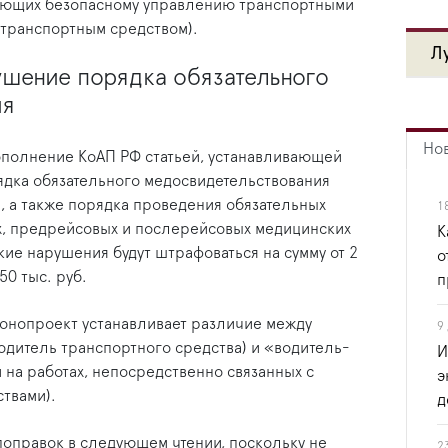
вующих безопасному управлению транспортными
 транспортным средством).
Л
ушение порядка обязательного
ия
Но
полнение КоАП РФ статьей, устанавливающей
ядка обязательного медосвидетельствования
й, а также порядка проведения обязательных
1
, предрейсовых и послерейсовых медицинских
К
кие нарушения будут штрафоваться на сумму от 2
о
50 тыс. руб.
п
конопроект устанавливает различие между
9
дитель транспортного средства) и «водитель-
И
 на работах, непосредственно связанных с
э
твами).
д
поправок в следующем чтении, поскольку не
2