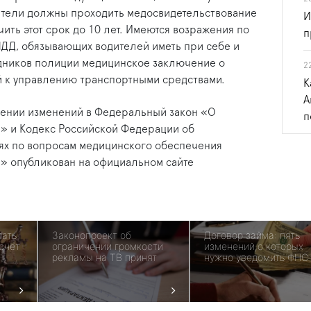
одители должны проходить медосвидетельствование
И
чить этот срок до 10 лет. Имеются возражения по
п
ПДД, обязывающих водителей иметь при себе и
дников полиции медицинское заключение о
2
 к управлению транспортными средствами.
К
А
ении изменений в Федеральный закон «О
п
» и Кодекс Российской Федерации об
ях по вопросам медицинского обеспечения
» опубликован на официальном сайте
лать
Законопроект об
Договор займа: пять
счет
ограничении громкости
изменений,о которых
рекламы на ТВ принят
нужно уведомить ФНС