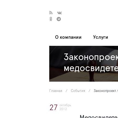
О компании
Услуги
Законопроек
медосвидете
Главная
/
События
/
Законопроект.
октябрь
27
2012
Медосвидете