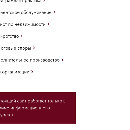
итражная практика
нентское обслуживание
ст по недвижимости
кротство
логовые споры
олнительное производство
 организаций
тоящий сайт работает только в
жиме информационного
урса