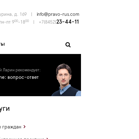
урина, д. 169
|
info@pravo-rus.com
00
00
23-44-11
пн-пт 9
-18
|
+7(8452)
ты
й Ларин рекомендует:
ine: вопрос-ответ
уги
 граждан