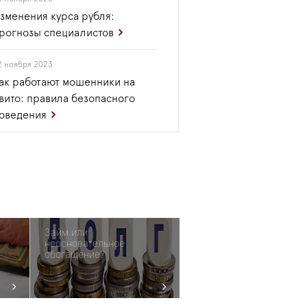
зменения курса рубля:
рогнозы специалистов
2 ноября 2023
ак работают мошенники на
вито: правила безопасного
оведения
Займ или
неосновательное
обогащение?