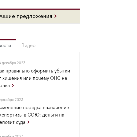
учшие предложения
вости
Видео
8 декабря 2023
ак правильно оформить убытки
т хищения или почему ФНС не
рава
 декабря 2023
зменение порядка назначение
кспертизы в СОЮ: деньги на
епозит суда
3 ноября 2023