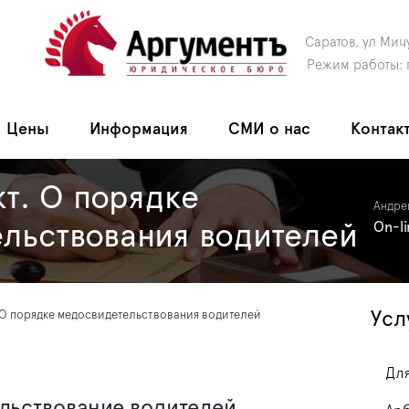
Саратов, ул Мич
Режим работы: 
Цены
Информация
СМИ о нас
Контак
т. О порядке
Андре
льствования водителей
On-l
Усл
 О порядке медосвидетельствования водителей
Для
льствование водителей